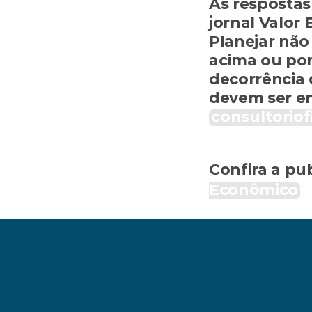
As respostas
jornal Valor 
Planejar não
acima ou por
decorrência 
consultoriof
Confira a pub
Econômico
rios definem se um investidor é profissional, qualificad