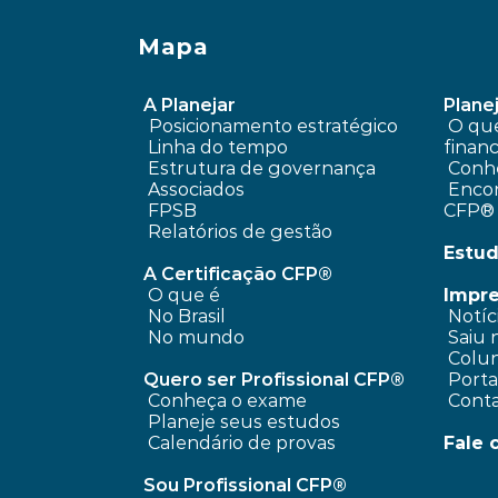
Mapa
A Planejar
Planej
Posicionamento estratégico 
 O que é planejamento 
Linha do tempo
financ
 Estrutura de governança
Conhe
 Associados
 Encontre um profissional 
FPSB
CFP®
Relatórios de gestão
Estud
A Certificação CFP®
O que é
Impr
No Brasil
 Notíc
No mundo
 Saiu 
 Colun
Quero ser Profissional CFP®
 Port
Conheça o exame
 Cont
Planeje seus estudos
Calendário de provas
Fale 
Sou Profissional CFP®