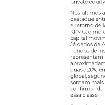
private equity
Nos últimos 
destaque entr
e retorno de 
KPMG, o merca
capital movim
Já dados da 
Fundos de Inv
representam o
aproximadamen
quase 20% em 
global, segund
somam mais de
confirmando o
essa classe.