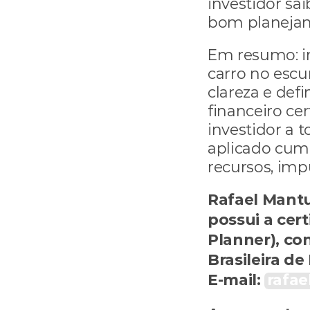
investidor sa
bom planejam
Em resumo: in
carro no escu
clareza e defi
financeiro cer
investidor a t
aplicado cump
recursos, imp
Rafael Mantu
possui a cert
Planner), con
Brasileira de
E-mail: 
rafa