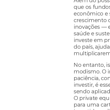
Além do possív
que os fundos
econômico e s
crescimento 
inovações — e
saúde e suste
investe em pr
do país, ajud
multiplicare
No entanto, i
modismo. O in
paciência, con
investir, é es
sendo aplicad
O private eq
para uma cart