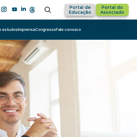
Portal de
Portal do
Educação
Associado
e estudos
Imprensa
Congresso
Fale conosco