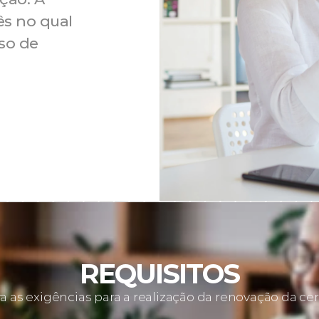
s no qual 
so de 
REQUISITOS
 as exigências para a realização da renovação da cer