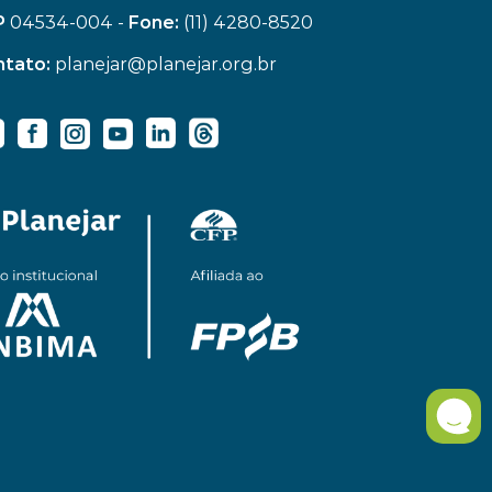
P
 04534-004 - 
Fone:
 (11) 4280-8520
tato:
 planejar@planejar.org.br