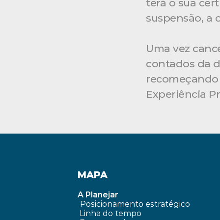
terá o sua cer
suspensão, a c
Uma vez cancel
contados da da
recomeçando a
Experiência Pro
MAPA
A Planejar
Posicionamento estratégico 
Linha do tempo