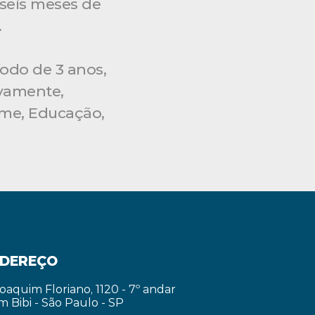
seis meses de 
 
odo de 3 anos, 
vamente, 
me, Educação, 
DEREÇO
Joaquim Floriano, 1120 - 7º andar
im Bibi - São Paulo - SP