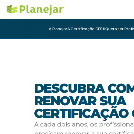
A Planejar
A Certificação CFP®
Quero ser Profi
DESCUBRA COM
RENOVAR SUA 
CERTIFICAÇÃO
A cada dois anos, os profissiona
precisam renovar a sua certifica