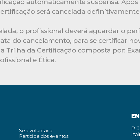
tificação automaticamente suspensa. Após 
ertificação será cancelada definitivamente.
ada, o profissional deverá aguardar o perí
ta do cancelamento, para se certificar no
 Trilha da Certificação composta por: Exa
fissional e Ética.
EN
R. 
Seja voluntário
Ita
Participe dos eventos