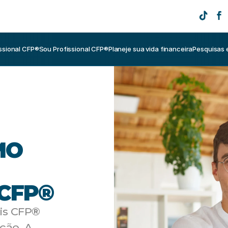
ssional CFP®
Sou Profissional CFP®
Planeje sua vida financeira
Pesquisas 
O 
 CFP®
is CFP
® 
ção. A 