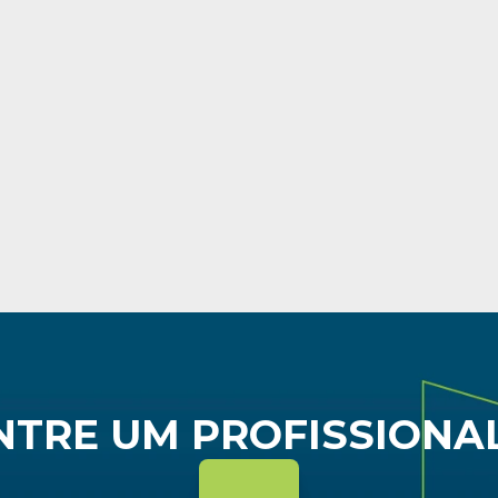
      PORTA-VOZ
A
Posicione-se na 
imprensa
Mostre ao mundo que 
você faz parte da elite 
dos planejadores
Saiba mais →
TRE UM PROFISSIONA