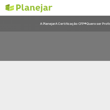
A Planejar
A Certificação CFP®
Quero ser Profi
C
u
i
d
e
d