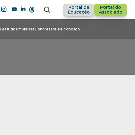
Portal de
Portal do
Educação
Associado
e estudos
Imprensa
Congresso
Fale conosco
a
c
a
r
r
e
i
r
a