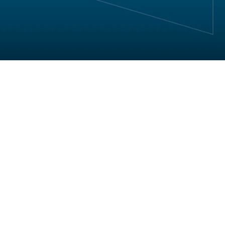
SINÔNIMO 
GLOBAL DE 
EXCELÊNCI
·
 Existem mais de 
236 mil
profissionais CFP® no mund