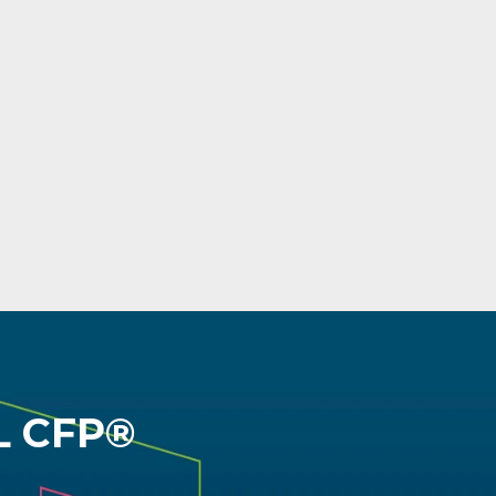
      NETWORKING
+ de 12 mil 
profissionais na 
comunidade CFP®
Crie conexões valiosas 
em nossos eventos
Saiba mais →
L CFP®