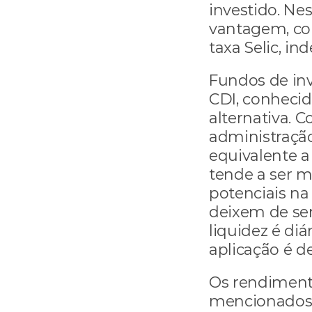
investido. Nes
vantagem, com
taxa Selic, 
Fundos de inv
CDI, conheci
alternativa. 
administraçã
equivalente a
tende a ser m
potenciais na
deixem de ser
liquidez é di
aplicação é d
Os rendimento
mencionados,T