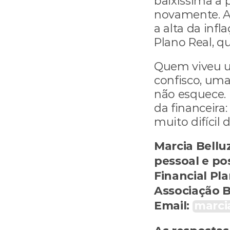
baixíssima a 
novamente. A 
a alta da infl
Plano Real, q
Quem viveu u
confisco, uma
não esquece. 
da financeira:
muito difícil 
Marcia Bellu
pessoal e pos
Financial Pla
Associação B
Email: 
marci