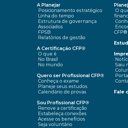
A Planejar
Planej
Posicionamento estratégico 
 O que é planejamento 
Linha do tempo
financ
 Estrutura de governança
Conhe
 Associados
 Encontre um profissional 
FPSB
CFP®
Relatórios de gestão
Estud
A Certificação CFP®
O que é
Impr
No Brasil
 Notíc
No mundo
 Saiu 
 Colun
Quero ser Profissional CFP®
 Port
Conheça o exame
 Cont
Planeje seus estudos
Calendário de provas
Fale 
Sou Profissional CFP®
Renove a certificação
Estabeleça conexões
Acesse os benefícios
Seja voluntário