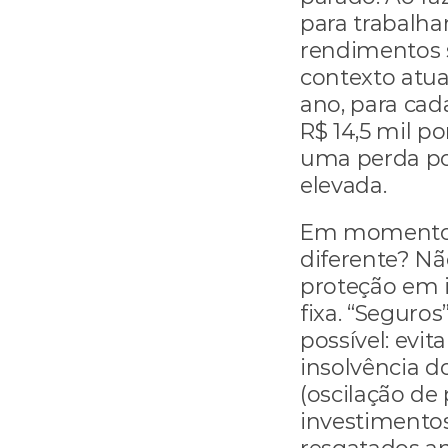
para trabalha
rendimentos s
contexto atua
ano, para cad
R$ 14,5 mil po
uma perda po
elevada.
Em momentos d
diferente? N
proteção em i
fixa. “Seguros
possível: evit
insolvência do
(oscilação de 
investimento