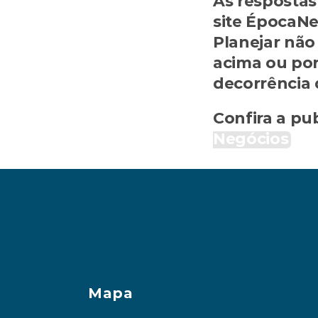
As respostas
site ÉpocaNeg
Planejar não
acima ou por
decorrência 
Confira a pub
Negócios
Benefícios do cartão justificam anuidade?  
Quando o u
Mapa