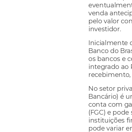
eventualmente
venda anteci
pelo valor co
investidor.
Inicialmente 
Banco do Brasi
os bancos e c
integrado ao
recebimento,
No setor priv
Bancário) é um
conta com gar
(FGC) e pode s
instituições 
pode variar e