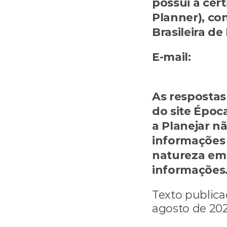
possui a cert
Planner), con
Brasileira de
E-mail: 
marc
marcelomile
As respostas 
do site Époc
a Planejar n
informações 
natureza em 
informações
Texto publica
agosto de 202
‹ O Brilho do Ouro e Seu Papel nos I