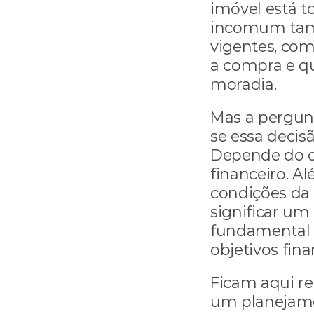
imóvel está 
incomum tamb
vigentes, com
a compra e qu
moradia.
Mas a pergunt
se essa decisã
Depende do q
financeiro. A
condições da
significar um 
fundamental é
objetivos fina
Ficam aqui re
um planejamen