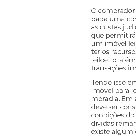
O comprador 
paga uma comi
as custas judi
que permitirá
um imóvel lei
ter os recurs
leiloeiro, al
transações imo
Tendo isso e
imóvel para l
moradia. Em a
deve ser consi
condições do 
dívidas reman
existe algum 