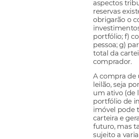
aspectos tribu
reservas exis
obrigarão o c
investimentos 
portfólio; f) 
pessoa; g) pa
total da carte
comprador.
A compra de u
leilão, seja p
um ativo (de 
portfólio de 
imóvel pode tr
carteira e ger
futuro, mas t
sujeito a var