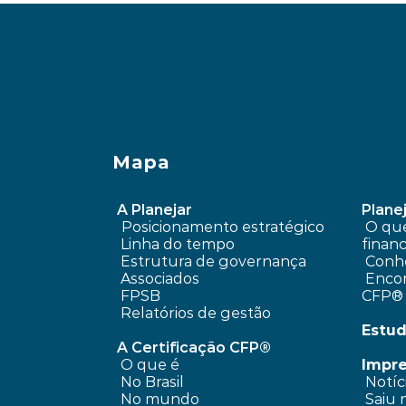
Mapa
A Planejar
Planej
Posicionamento estratégico 
 O que é planejamento 
Linha do tempo
financ
 Estrutura de governança
Conhe
 Associados
 Encontre um profissional 
FPSB
CFP®
Relatórios de gestão
Estud
A Certificação CFP®
O que é
Impr
No Brasil
 Notíc
No mundo
 Saiu 