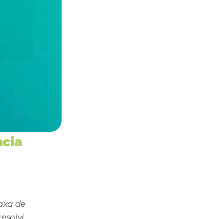
cia 
xa de 
solvi 