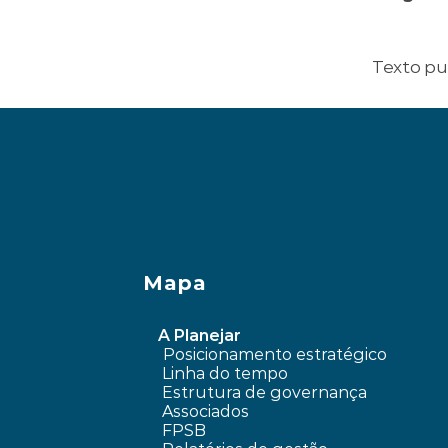
consulto
Texto pu
‹ Vale a pena comprar um apar
Mapa
A Planejar
Posicionamento estratégico 
Linha do tempo
 Estrutura de governança
 Associados
FPSB