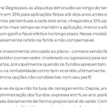
e Regressivo, as alíquotas diminuirão ao longo do te
em 35% para aplicações feitas até dois anos antes e
ntos percentuais a cada dois anos, chegando a 10% apó
anto mais tempo se mantém a aplicação, menor a alíq
um ganho fiscal efetivo no longo prazo. Nessa modalid
lusivamente retido na fonte e não compensável.
 investimento vinculado ao plano – comece sendo fiel
vestidor (conservador, moderado ou agressivo) para evit
rtos, principalmente quando os fundos apresentam 
es na rentabilidade como tem ocorrido ultimamente. A
elimina opções não condizentes com seu perfil.
e-se de que não há taxa de carregamento. Depois, anal
administração dos fundos, expressa em % ao ano, por
da diariamente de forma proporcional do saldo. Com a