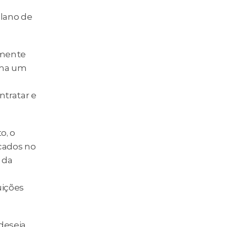
lano de 
mente 
ha um 
tratar e 
, o 
cados no 
da 
ições 
deseja 