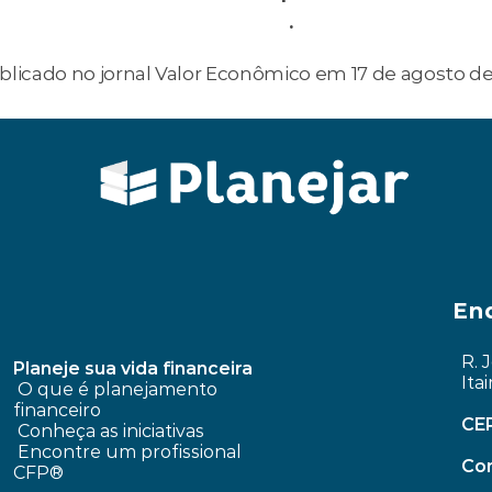
riofinanceiro@planejar.org.br
.
blicado no jornal Valor Econômico em 17 de agosto d
tamento em leilão?
Como ajustar meu orçamento redu
En
R. 
Planeje sua vida financeira
Ita
 O que é planejamento 
financeiro
CE
Conheça as iniciativas
 Encontre um profissional 
Con
CFP®