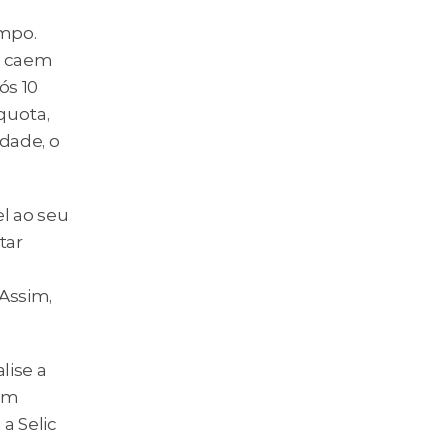
mpo. 
 caem 
s 10 
uota, 
ade, o 
 ao seu 
ar 
ssim, 
ise a 
ém 
 Selic 