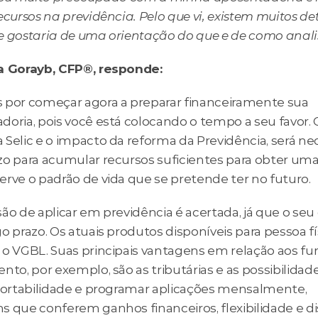
ecursos na previdência. Pelo que vi, existem muitos det
e gostaria de uma orientação do que e de como analis
a Gorayb, CFP®, responde:
 por começar agora a preparar financeiramente sua 
doria, pois você está colocando o tempo a seu favor. 
Selic e o impacto da reforma da Previdência, será nec
zo para acumular recursos suficientes para obter uma
erve o padrão de vida que se pretende ter no futuro.
ão de aplicar em previdência é acertada, já que o seu 
o prazo. Os atuais produtos disponíveis para pessoa fís
 o VGBL. Suas principais vantagens em relação aos fu
nto, por exemplo, são as tributárias e as possibilidade
 portabilidade e programar aplicações mensalmente, 
 que conferem ganhos financeiros, flexibilidade e dis