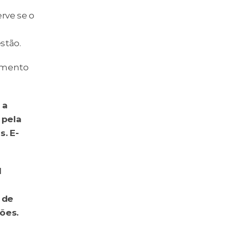
ve se o 
stão.
omento 
a 
pela 
s. E-
 
Valor 
de 
es. 