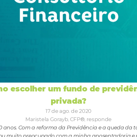
o escolher um fundo de previdên
privada?
17 de ago. de 2020
Maristela Gorayb, CFP®, responde
0 anos. Com a reforma da Previdência e a queda da ta
stou muito preocupado com a minha aposentadoria e re