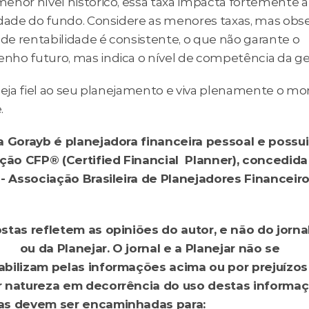
enor nível histórico, essa taxa impacta fortemente a 
idade do fundo. Considere as menores taxas, mas obser
 de rentabilidade é consistente, o que não garante o 
ho futuro, mas indica o nível de competência da ge
 seja fiel ao seu planejamento e viva plenamente o m
. 
a Gorayb é planejadora financeira pessoal e possui 
ação CFP® (Certified Financial  Planner), concedida 
 - Associação Brasileira de Planejadores Financeiro
istela@unblur.com.br
stas refletem as opiniões do autor, e não do jornal
ico
 ou da Planejar. O jornal e a Planejar não se 
bilizam pelas informações acima ou por prejuízos 
 natureza em decorrência do uso destas informaçõ
Perguntas devem ser encaminhadas para: 