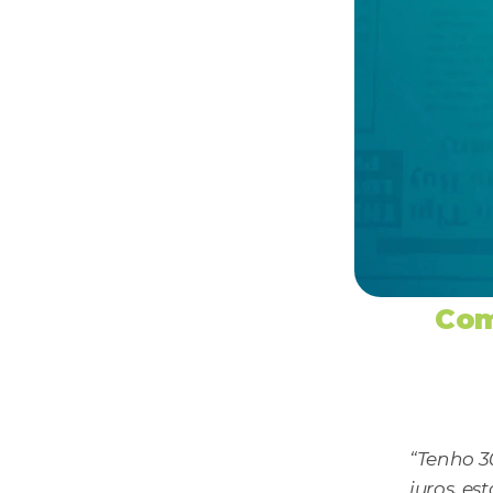
Com
“Tenho 3
juros, e