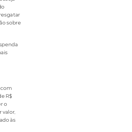
o 
resgatar 
ão sobre 
spenda 
is 
 com 
de R$ 
 o 
valor, 
do às 