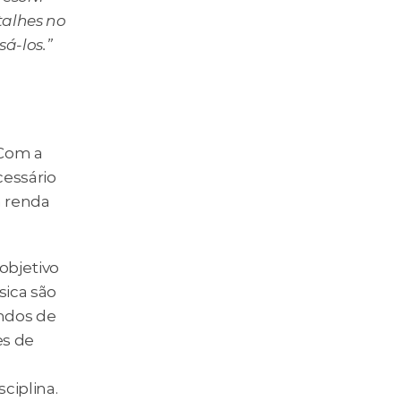
alhes no 
á-los.”
Com a 
essário 
 renda 
objetivo 
ica são 
ndos de 
s de 
ciplina.