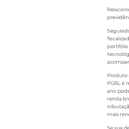
Relaciono
previdên
Segurado
fiscaliz
portfóli
tecnológi
acompanh
Produto –
PGBL é ma
ano podem
renda bru
tributaçã
mais ren
Se sua de