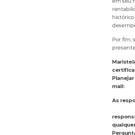
em seu m
rentabil
histórico
desempen
Por fim,
presente
Maristel
certific
Planejar
mail: 
mar
As respo
Econôm
responsa
qualquer