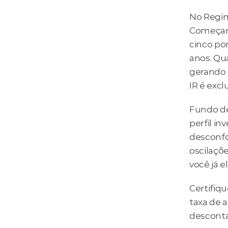
No Regim
Começam 
cinco po
anos. Qu
gerando 
IR é exc
Fundo de
perfil in
desconfo
oscilaçõ
você já 
Certifiqu
taxa de 
desconta