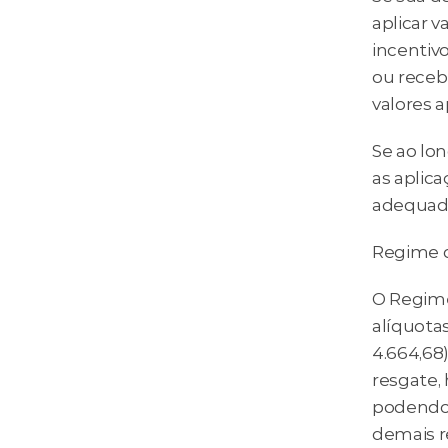
aplicar v
incentivo
ou receb
valores a
Se ao lo
as aplic
adequado
Regime d
O Regime
alíquotas
4.664,68
resgate, 
podendo 
demais r