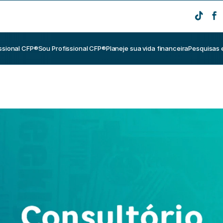
ssional CFP®
Sou Profissional CFP®
Planeje sua vida financeira
Pesquisas 