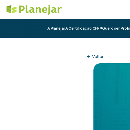
A Planejar
A Certificação CFP®
Quero ser Profi
<- Voltar