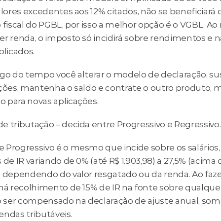
alores excedentes aos 12% citados, não se beneficiará d
 fiscal do PGBL, por isso a melhor opção é o VGBL. Ao 
er renda, o imposto só incidirá sobre rendimentos e n
plicados.
ngo do tempo você alterar o modelo de declaração, su
ações, mantenha o saldo e contrate o outro produto, ma
 para novas aplicações.
e tributação – decida entre Progressivo e Regressivo.
 Progressivo é o mesmo que incide sobre os salários,
 de IR variando de 0% (até R$ 1.903,98) a 27,5% (acima 
) dependendo do valor resgatado ou da renda. Ao fazer
há recolhimento de 15% de IR na fonte sobre qualquer 
ser compensado na declaração de ajuste anual, soma
endas tributáveis.