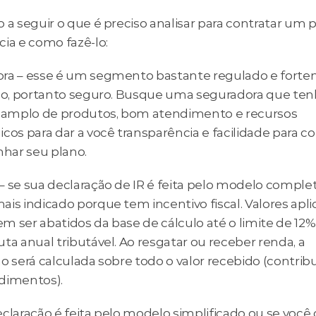
 a seguir o que é preciso analisar para contratar um p
cia e como fazê-lo:
ra – esse é um segmento bastante regulado e forte
ado, portanto seguro. Busque uma seguradora que ten
o amplo de produtos, bom atendimento e recursos 
cos para dar a você transparência e facilidade para con
ar seu plano.
 se sua declaração de IR é feita pelo modelo completo
is indicado porque tem incentivo fiscal. Valores apli
 ser abatidos da base de cálculo até o limite de 12% 
ta anual tributável. Ao resgatar ou receber renda, a 
o será calculada sobre todo o valor recebido (contribu
dimentos).
claração é feita pelo modelo simplificado ou se você 