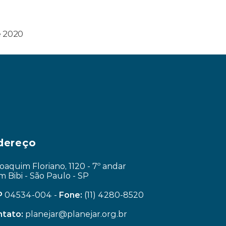
e 2020
zido por conta da pandemia? ›
dereço
Joaquim Floriano, 1120 - 7º andar
im Bibi - São Paulo - SP
P
 04534-004 - 
Fone:
 (11) 4280-8520
tato:
 planejar@planejar.org.br