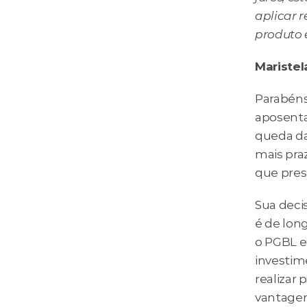
aplicar r
produto 
Maristel
Parabéns
aposenta
queda da 
mais pra
que pres
Sua decis
é de long
o PGBL e
investime
realizar
vantagens