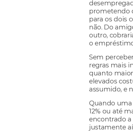
desempregado
prometendo qu
para os dois
não. Do amigo 
outro, cobrar
o empréstimo
Sem perceber
regras mais i
quanto maior 
elevados cos
assumido, e 
Quando uma a
12% ou até ma
encontrado a 
justamente aí