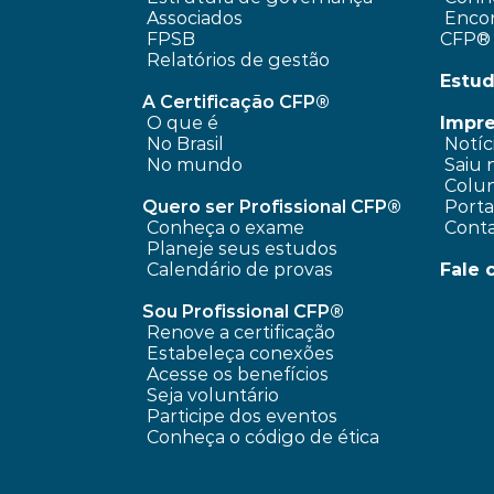
 Associados
 Encontre um profissional 
FPSB
CFP®
Relatórios de gestão
Estud
A Certificação CFP®
O que é
Impr
No Brasil
 Notíc
No mundo
 Saiu 
 Colun
Quero ser Profissional CFP®
 Port
Conheça o exame
 Cont
Planeje seus estudos
Calendário de provas
Fale 
Sou Profissional CFP®
Renove a certificação
Estabeleça conexões
Acesse os benefícios
Seja voluntário
Participe dos eventos
Conheça o código de ética