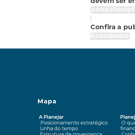
consultoriof
Confira a pub
Econômico
‹ Por que antecipar parcelas nem sempre sign
Mapa
A Planejar
Planej
Posicionamento estratégico 
 O que é planejamento 
Linha do tempo
financ
 Estrutura de governança
Conhe