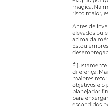
exigido por q
mágica. Na ma
risco maior, e
Antes de inv
elevados ou 
acima da médi
Estou emprest
desempregado
É justamente 
diferença. Ma
maiores retorn
objetivos e o 
planejador fin
para enxergar
escondidos p