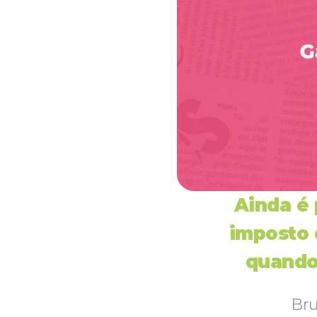
Ainda é 
imposto 
quando 
Bru