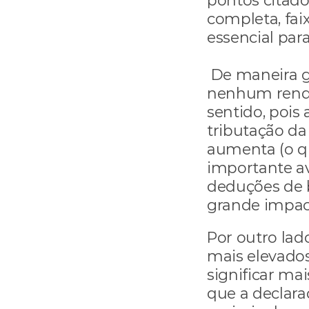
pontos citado
completa, faix
essencial para
 De maneira g
nenhum rendi
sentido, pois
tributação da
aumenta (o qu
importante av
deduções de b
grande impact
Por outro lad
mais elevados
significar ma
que a declara