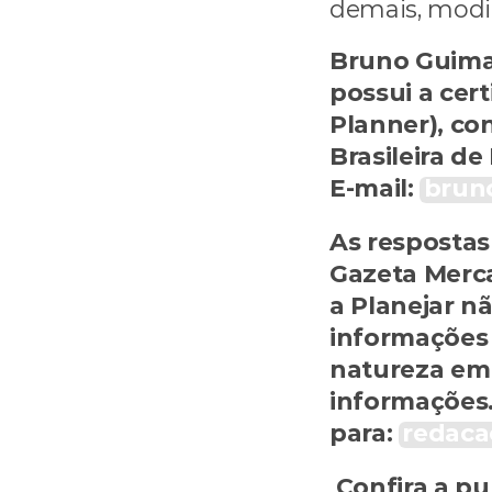
demais, modif
Bruno Guimar
possui a cert
Planner), con
Brasileira d
E-mail: 
brun
As respostas
Gazeta Mercan
a Planejar n
informações 
natureza em 
informações
para: 
redaca
Confira a pu