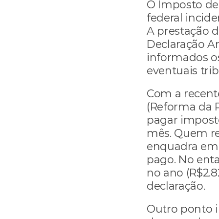
O Imposto de 
federal incide
A prestação de
Declaração An
informados os
eventuais tri
Com a recente
(Reforma da R
pagar imposto
mês. Quem rec
enquadra em 
pago. No ent
no ano (R$2.8
declaração.
Outro ponto i