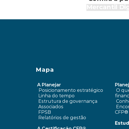
Mercantil Dig
 saber se estou investindo pouco, muito ou o sufici
Mapa
A Planejar
Planej
Posicionamento estratégico 
 O que é planejamento 
Linha do tempo
financ
 Estrutura de governança
Conhe
 Associados
 Encontre um profissional 
FPSB
CFP®
Relatórios de gestão
Estud
A Certificação CFP®