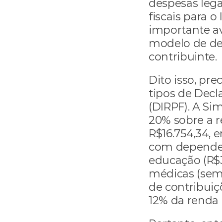
despesas lega
fiscais para o
importante av
modelo de de
contribuinte.
Dito isso, pre
tipos de Decla
(DIRPF). A Si
20% sobre a r
R$16.754,34,
com dependen
educação (R$3
médicas (sem 
de contribuiç
12% da renda 