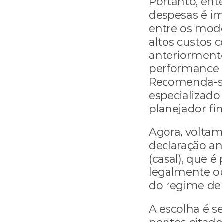
Portanto, ente
despesas é im
entre os mode
altos custos 
anteriorment
performance t
Recomenda-se
especializado
planejador fi
Agora, voltamo
declaração an
(casal), que é
legalmente o
do regime de 
A escolha é s