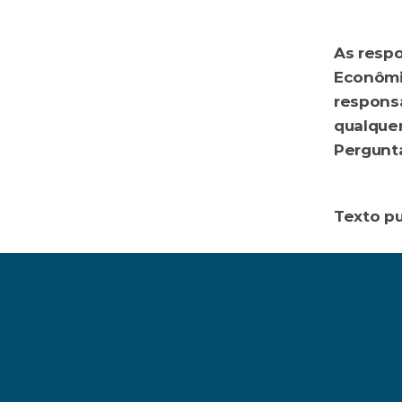
leonard
As respo
Econômic
responsa
qualquer
consulto
Texto pu
‹ Dá para usar o ChatGPT como consultor fin