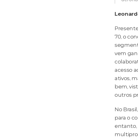
Leonard
Presente
70, o co
segmento
vem ganh
colaborat
acesso ao
ativos, 
bem, vis
outros pr
No Brasil
para o c
entanto, 
multipro