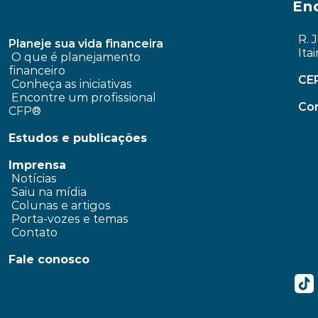
En
R. 
Planeje sua vida financeira
Ita
 O que é planejamento 
financeiro
CE
Conheça as iniciativas
 Encontre um profissional 
Con
CFP®
Estudos e publicações
Imprensa
 Notícias
 Saiu na mídia
 Colunas e artigos 
 Porta-vozes e temas
 Contato
Fale conosco