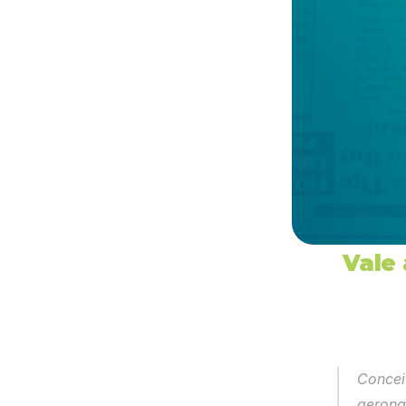
Vale 
Concei
aerona