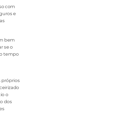
so com 
guros e 
as 
um bem 
 se o 
lo tempo 
próprios 
eirizado 
o o 
o dos 
s 