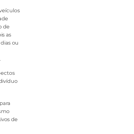
eículos 
ade 
 de 
s as 
dias ou 
.
ectos 
ivíduo 
ara 
smo 
vos de 