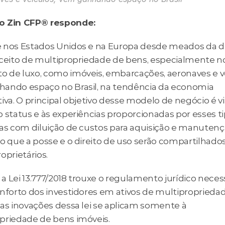
o Zin CFP® responde:
 nos Estados Unidos e na Europa desde meados da d
nceito de multipropriedade de bens, especialmente no
 de luxo, como imóveis, embarcações, aeronaves e ve
ando espaço no Brasil, na tendência da economia 
iva. O principal objetivo desse modelo de negócio é viab
 status e às experiências proporcionadas por esses ti
mas com diluição de custos para aquisição e manutenç
to que a posse e o direito de uso serão compartilhado
oprietários.
, a Lei 13.777/2018 trouxe o regulamento jurídico necess
onforto dos investidores em ativos de multipropriedad
as inovações dessa lei se aplicam somente à 
priedade de bens imóveis.