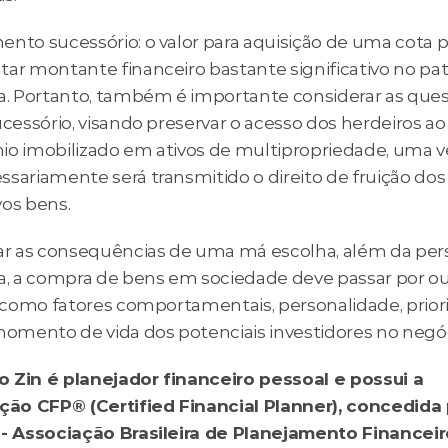
ento sucessório: o valor para aquisição de uma cota p
tar montante financeiro bastante significativo no pat
ia. Portanto, também é importante considerar as ques
ucessório, visando preservar o acesso dos herdeiros ao 
io imobilizado em ativos de multipropriedade, uma v
sariamente será transmitido o direito de fruição dos 
vos bens.
tar as consequências de uma má escolha, além da pers
ra, a compra de bens em sociedade deve passar por ou
, como fatores comportamentais, personalidade, priori
 momento de vida dos potenciais investidores no negóc
 Zin é planejador financeiro pessoal e possui a 
ação CFP® (Certified Financial Planner), concedida 