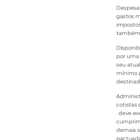
Despesas
gastos m
impostos
também s
Disponib
por uma f
seu atua
mínimo p
destinado
Administr
cotistas 
  deve ex
cumprime
demais s
pactuada