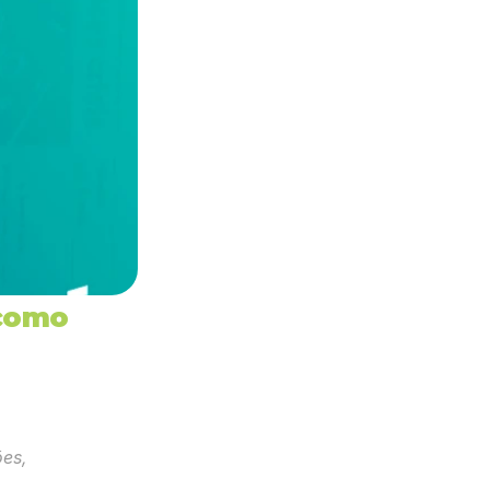
como 
es, 