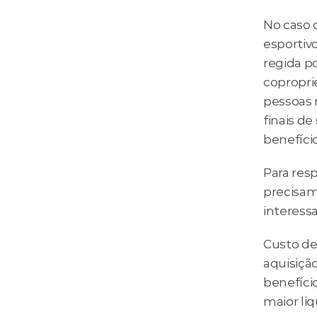
No caso d
esportivo
regida p
copropri
pessoas 
finais de
benefíci
Para resp
precisam
interess
Custo de
aquisição
benefíci
maior liq