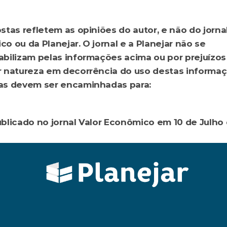
o.zin@hotmail.com
stas refletem as opiniões do autor, e não do jornal
o ou da Planejar. O jornal e a Planejar não se 
bilizam pelas informações acima ou por prejuízos 
 natureza em decorrência do uso destas informaçõ
Perguntas devem ser encaminhadas para: 
riofinanceiro@planejar.org.br
blicado no jornal Valor Econômico em 10 de Julho 
anceiro? Quais são os riscos?
Quer ir ao Tomorrowland?