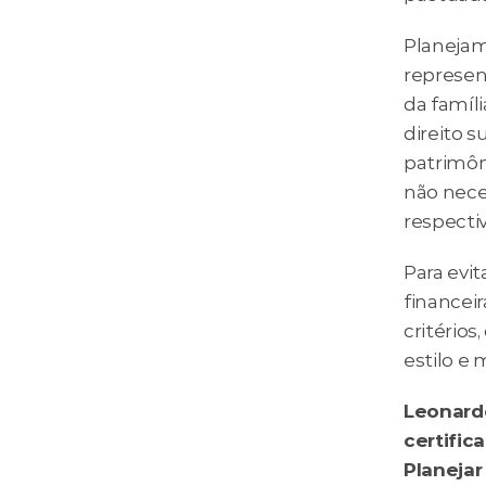
Planejam
represen
da famíl
direito s
patrimôn
não neces
respecti
Para evi
financei
critérios
estilo e
Leonardo
certific