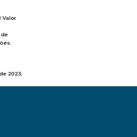
 Valor 
de 
es. 
de 2023.
 Veja como poupar dinheiro para o festival ›