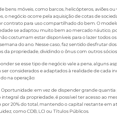
e bens móveis, como barcos, helicópteros, aviões ou v
s, o negócio ocorre pela aquisição de cotas de socied
or contrato para uso compartilhado do bem. O modelo
edade se adaptou muito bem ao mercado náutico, poi
não costumam estar disponíveis para o lazer todos os 
 semana do ano. Nesse caso, faz sentido desfrutar dos 
os da propriedade, dividindo o ônus com outros sócios
onder se esse tipo de negócio vale a pena, alguns asp
 ser considerados e adaptados à realidade de cada ind
ado na operação:
 Oportunidade: em vez de dispender grande quantia p
 integral da propriedade, é possível ter acesso ao me
o por 20% do total, mantendo o capital restante em ati
uidez, como CDB, LCI ou Títulos Públicos.