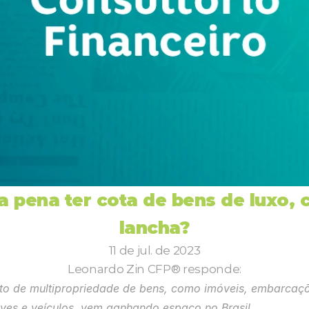
a pena ter cota de bens de luxo, 
lancha?
11 de jul. de 2023
Leonardo Zin CFP® responde:
to de multipropriedade de bens, como imóveis, embarcaçõ
ves e veículos, vem ganhando espaço no Brasil