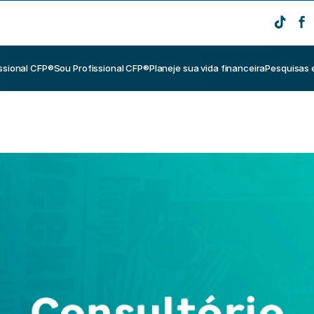
ssional CFP®
Sou Profissional CFP®
Planeje sua vida financeira
Pesquisas 