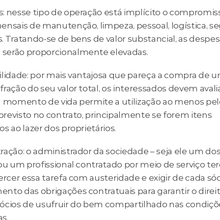
: nesse tipo de operação está implícito o compromis
ensais de manutenção, limpeza, pessoal, logística, se
. Tratando-se de bens de valor substancial, as despes
erão proporcionalmente elevadas.
ilidade: por mais vantajosa que pareça a compra de 
ração do seu valor total, os interessados devem avaliar
l momento de vida permite a utilização ao menos pe
revisto no contrato, principalmente se forem itens 
s ao lazer dos proprietários.
ação: o administrador da sociedade – seja ele um dos 
ou um profissional contratado por meio de serviço terc
ercer essa tarefa com austeridade e exigir de cada sóci
nto das obrigações contratuais para garantir o direit
ócios de usufruir do bem compartilhado nas condiçõe
s.