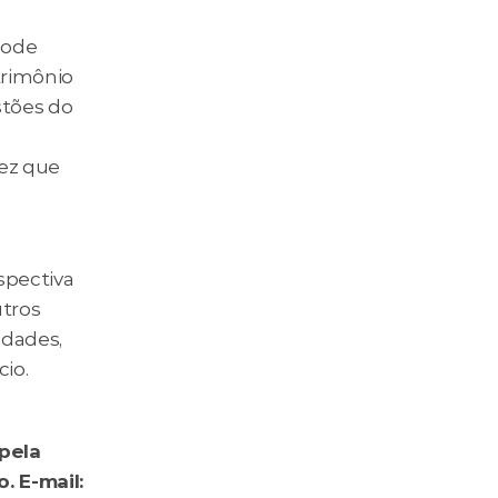
ode 
rimônio 
tões do 
ez que 
pectiva 
tros 
dades, 
io. 
pela 
Planejar - Associação Brasileira de Planejamento Financeiro. E-mail: 