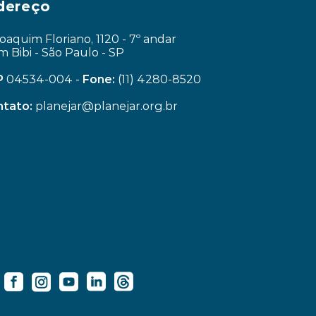
dereço
Joaquim Floriano, 1120 - 7º andar
im Bibi - São Paulo - SP
P
 04534-004 - 
Fone:
 (11) 4280-8520
tato:
 planejar@planejar.org.br