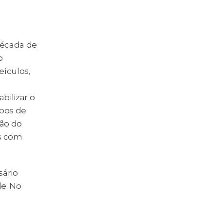
écada de 
 
ículos, 
ilizar o 
pos de 
ão do 
s com 
ário 
e. No 