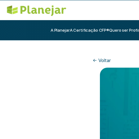
A Planejar
A Certificação CFP®
Quero ser Profi
<- Voltar