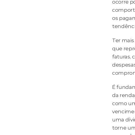
ocorre p
comporta
os pagam
tendência
Ter mais 
que repre
faturas, 
despesas 
comprome
É fundam
da renda.
como um 
vencimen
uma dívid
torne um