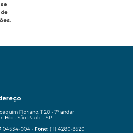
se 
de 
ões.
ar e reduzir custos invisíveis ›
dereço
Joaquim Floriano, 1120 - 7º andar
im Bibi - São Paulo - SP
P
 04534-004 - 
Fone:
 (11) 4280-8520