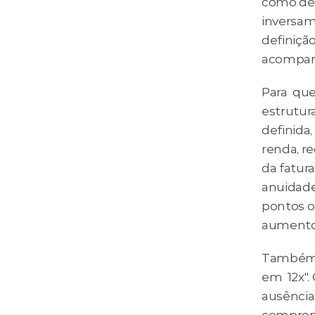
como dest
inversam
definição
acompan
Para  qu
estrutur
definida
renda, re
da fatura
anuidade
pontos o
aumento a
Também é
em  12x"
ausência