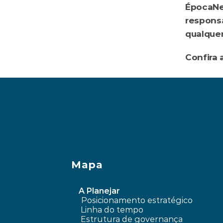
ÉpocaNeg
responsa
qualquer
Confira 
‹ O que é ‘duration’ em títulos
Mapa
A Planejar
Posicionamento estratégico 
Linha do tempo
 Estrutura de governança