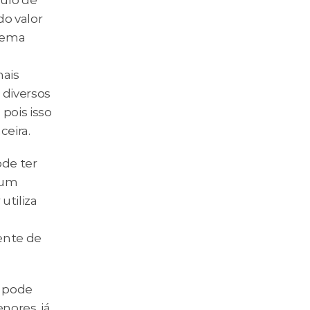
ulo de 
 valor 
tema 
ais 
diversos 
ois isso 
ceira.
e ter  
um 
tiliza 
ente de 
 pode 
ores, já 