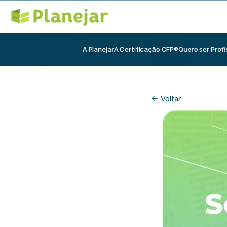
A Planejar
A Certificação CFP®
Quero ser Profi
<- Voltar