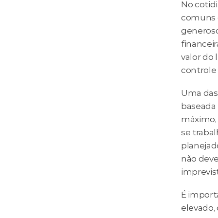
No cotid
comuns di
generoso
financei
valor do 
controle 
Uma das 
baseada n
máximo, d
se trabal
planejad
não deve 
imprevis
É import
elevado, 