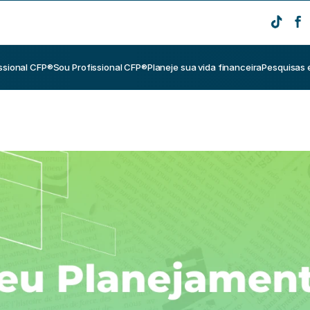
ssional CFP®
Sou Profissional CFP®
Planeje sua vida financeira
Pesquisas 