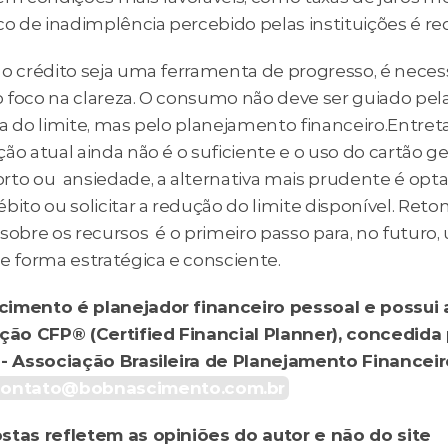
co de inadimplência percebido pelas instituições é re
o crédito seja uma ferramenta de progresso, é necessá
 foco na clareza. O consumo não deve ser guiado pela
a do limite, mas pelo planejamento financeiro.Entretan
ão atual ainda não é o suficiente e o uso do cartão ger
to ou  ansiedade, a alternativa mais prudente é optar
bito ou solicitar a redução do limite disponível. Retom
sobre os recursos  é o primeiro passo para, no futuro, ut
de forma estratégica e consciente.
imento é planejador financeiro pessoal e possui a
ação CFP® (Certified Financial Planner), concedida 
 - Associação Brasileira de Planejamento Financeiro
contato@bobnascimento.com.br
stas refletem as opiniões do autor e não do site 