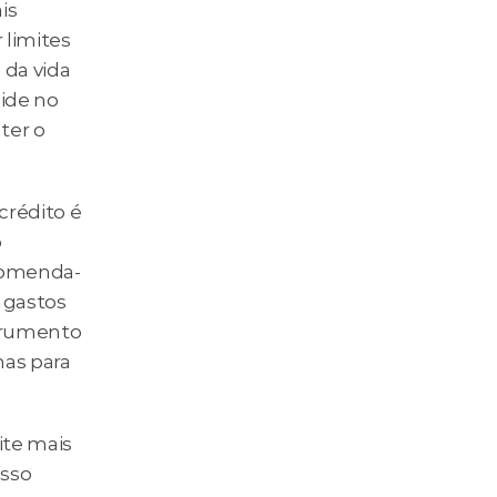
s 
limites 
da vida 
ide no 
ter o 
rédito é 
 
ecomenda-
 gastos 
trumento 
as para 
te mais 
sso 