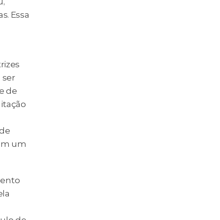
, 
. Essa 
izes 
ser 
 de 
itação 
de 
em um 
ento 
la 