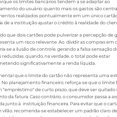
orque os limites bancários tendem a se adaptar ao 
mento do usuário: quanto mais os gastos são central
entos realizados pontualmente em um único cartão,
 de a instituição ajustar o crédito à realidade do clien
do que dois cartões pode pulverizar a percepção de ga
senta um risco relevante. Ao  dividir as compras em d
cria-se a ilusão de controle, gerando a falsa sensação de
reduzidas, quando, na verdade, o total pode estar 
tendo significativamente a renda líquida.
ental que o limite do cartão não representa uma ext
 No planejamento financeiro, reforça-se que o limite 
"empréstimo" de curto prazo, que deve ser quitado 
to da fatura. Caso contrário, o consumidor passa a as
a junto à  instituição financeira. Para evitar que o cart
 vilão, recomenda-se estabelecer um padrão claro de 