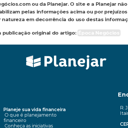
ócios.com ou da Planejar. O site e a Planejar não 
bilizam pelas informações acima ou por prejuízos 
 natureza em decorrência do uso destas informaç
a publicação original do artigo: 
Época Negócios
 de renda fixa?
O “pente-fino” no extrato: como identific
En
R. 
Planeje sua vida financeira
Ita
 O que é planejamento 
financeiro
CE
Conheça as iniciativas