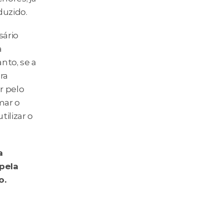
duzido.
rio  
 
to, se a 
a 
 pelo 
ar o 
ilizar o 
 
pela 
. 