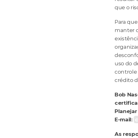
que o ris
Para que 
manter o
existênci
organizaç
desconfor
uso do dé
controle 
crédito 
Bob Nasc
certific
Planejar
E-mail: 
As respo