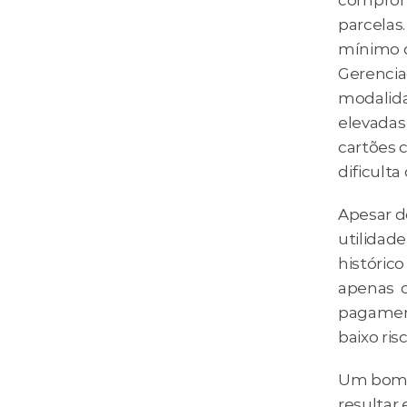
comprome
parcelas
mínimo d
Gerencia
modalida
elevadas 
cartões 
dificulta
Apesar d
utilidad
histórico
apenas  
pagament
baixo risc
Um bom h
resultar 