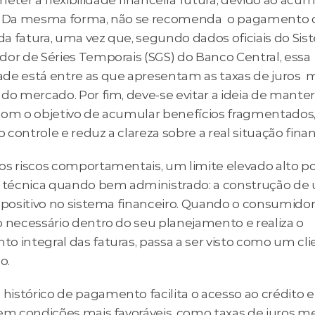
ter a flexibilidade financeira futura, devido ao acúm
. Da mesma forma, não se recomenda  o pagamento do
a fatura, uma vez que, segundo dados oficiais do Sis
dor de Séries Temporais (SGS) do Banco Central, essa 
de está entre as que apresentam as taxas de juros  m
do mercado. Por fim, deve-se evitar a ideia de manter 
com o objetivo de acumular benefícios fragmentados, p
 o controle e reduz a clareza sobre a real situação finan
os riscos comportamentais, um limite elevado alto pod
e técnica quando bem administrado: a construção de 
 positivo no sistema financeiro. Quando o consumidor u
o necessário dentro do seu planejamento e realiza o 
o integral das faturas, passa a ser visto como um cli
o. 
istórico de pagamento facilita o acesso ao crédito e
em condições mais favoráveis, como taxas de juros men