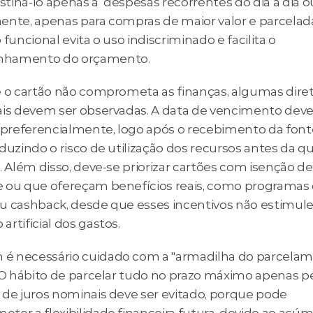
iná-lo apenas a  despesas recorrentes do dia a dia ou
ente, apenas para compras de maior valor e parceladas
 funcional evita o uso indiscriminado e facilita o 
hamento do orçamento. 
e o cartão não comprometa as finanças, algumas diretr
ais devem ser observadas. A data de vencimento deve 
, preferencialmente, logo após o recebimento da fonte
duzindo o risco de utilização dos recursos antes da qu
. Além disso, deve-se priorizar cartões com isenção de 
 ou que ofereçam benefícios reais, como programas 
u cashback, desde que esses incentivos não estimul
rtificial dos gastos.
 necessário cuidado com a "armadilha do parcelam
. O hábito de parcelar tudo no prazo máximo apenas pe
 de juros nominais deve ser evitado, porque pode 