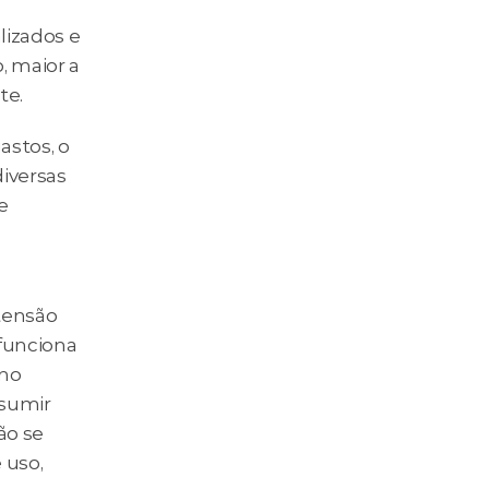
izados e 
 maior a 
te.
stos, o 
iversas 
 
ensão 
funciona 
no 
sumir 
ão se 
uso, 