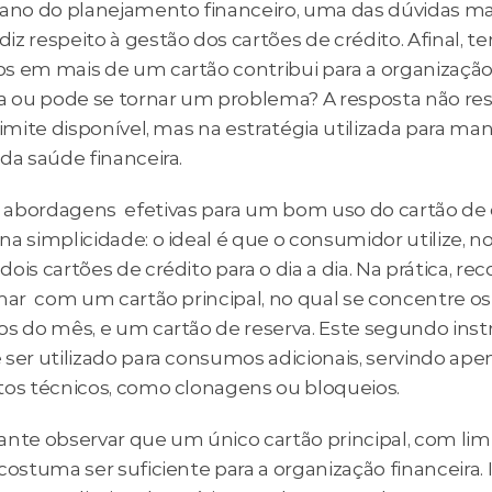
iano do planejamento financeiro, uma das dúvidas mai
z respeito à gestão dos cartões de crédito. Afinal, ter 
s em mais de um cartão contribui para a organização 
ra ou pode se tornar um problema? A resposta não res
limite disponível, mas na estratégia utilizada para man
da saúde financeira.
abordagens  efetivas para um bom uso do cartão de c
a simplicidade: o ideal é que o consumidor utilize, no
ois cartões de crédito para o dia a dia. Na prática, r
har  com um cartão principal, no qual se concentre os
os do mês, e um cartão de reserva. Este segundo ins
ser utilizado para consumos adicionais, servindo apen
tos técnicos, como clonagens ou bloqueios. 
ante observar que um único cartão principal, com limi
costuma ser suficiente para a organização financeira. I