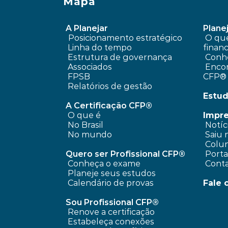
Mapa
A Planejar
Planej
Posicionamento estratégico 
 O que é planejamento 
Linha do tempo
financ
 Estrutura de governança
Conhe
 Associados
 Encontre um profissional 
FPSB
CFP®
Relatórios de gestão
Estud
A Certificação CFP®
O que é
Impr
No Brasil
 Notíc
No mundo
 Saiu 
 Colun
Quero ser Profissional CFP®
 Port
Conheça o exame
 Cont
Planeje seus estudos
Calendário de provas
Fale 
Sou Profissional CFP®
Renove a certificação
Estabeleça conexões