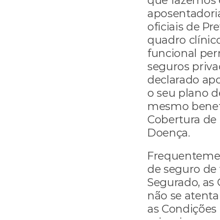
que fazemos e
aposentadoria
oficiais de Pre
quadro clínic
funcional per
seguros privad
declarado apo
o seu plano d
mesmo benefíc
Cobertura de 
Doença. 
Frequentemen
de seguro de 
Segurado, as C
não se atenta
as Condições 