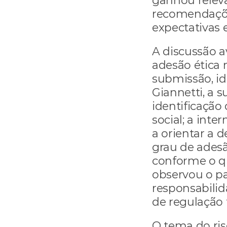
ganhou relev
recomendações
expectativas e
A discussão a
adesão ética 
submissão, ide
Giannetti, a s
identificação
social; a inte
a orientar a 
grau de adesã
conforme o qu
observou o pal
responsabilida
de regulação 
O tema do ris