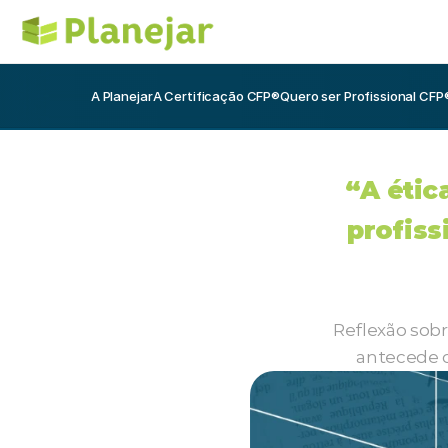
A Planejar
A Certificação CFP®
Quero ser Profissional CFP
“A étic
profiss
Reflexão sobr
antecede o