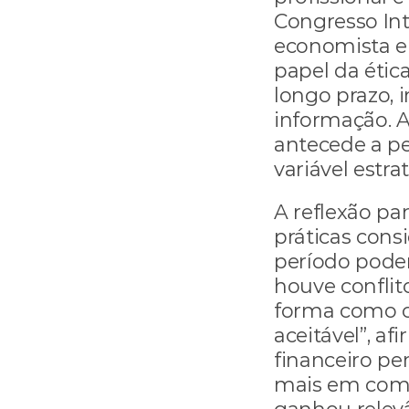
Congresso Int
economista e f
papel da étic
longo prazo, i
informação. A
antecede a pe
variável estr
A reflexão par
práticas cons
período pode
houve conflit
forma como ca
aceitável”, af
financeiro p
mais em como 