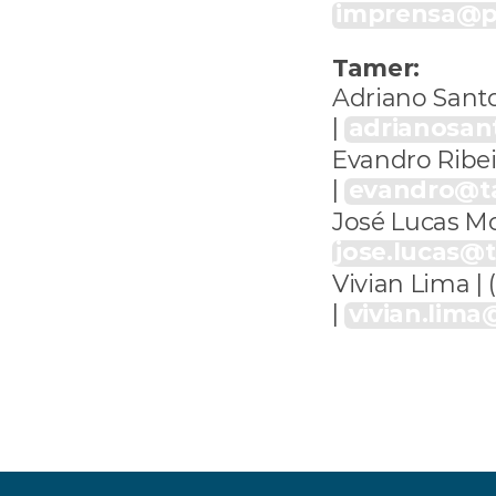
imprensa@pl
Tamer:
Adriano Santos
| 
adrianosan
Evandro Ribeiro
| 
evandro@t
jose.lucas@
Vivian Lima | 
| 
vivian.lim
ia estabilidade econômica, avaliam especialistas no Con