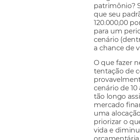
patrimônio? S
que seu padr
120.000,00 por
para um perio
cenário (dent
a chance de vi
O que fazer n
tentação de co
provavelmente 
cenário de 10
tão longo ass
mercado finan
uma alocação
priorizar o q
vida e diminu
orçamentária.