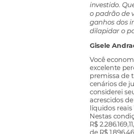
investido. Qu
o padrão de v
ganhos dos in
dilapidar o p
Gisele Andra
Você economiz
excelente per
premissa de t
cenários de ju
considerei s
acrescidos de
líquidos reais 
Nestas condiç
R$ 2.286.169,
de R$ 1.896,46.