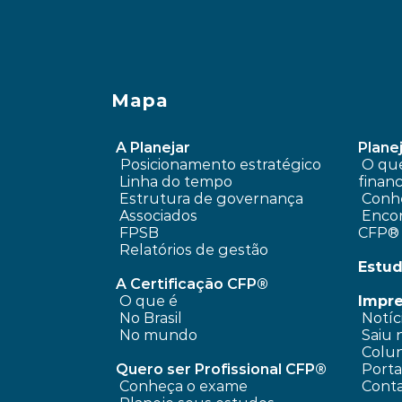
Mapa
A Planejar
Planej
Posicionamento estratégico 
 O que é planejamento 
Linha do tempo
financ
 Estrutura de governança
Conhe
 Associados
 Encontre um profissional 
FPSB
CFP®
Relatórios de gestão
Estud
A Certificação CFP®
O que é
Impr
No Brasil
 Notíc
No mundo
 Saiu 
 Colun
Quero ser Profissional CFP®
 Port
Conheça o exame
 Cont