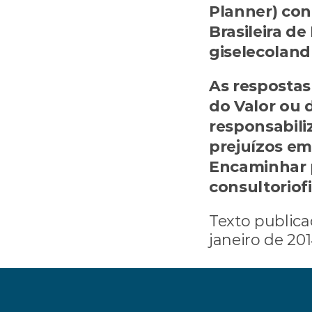
Planner) con
Brasileira de
giselecolan
As respostas 
do Valor ou d
responsabili
prejuízos em
Encaminhar p
consultoriof
Texto publica
janeiro de 20
‹ Previdência para os 