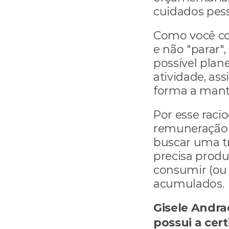
cuidados pess
Como você com
e não "parar",
possível plan
atividade, as
forma a mante
Por esse raci
remuneração d
buscar uma tr
precisa produ
consumir (ou
acumulados.
Gisele Andrad
possui a cert