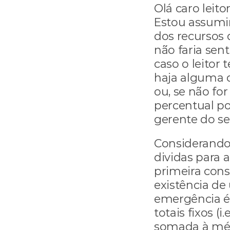
Olá caro leito
Estou assumin
dos recursos d
não faria sent
caso o leitor t
haja alguma d
ou, se não for
percentual pos
gerente do se
Considerando,
dividas para a
primeira consi
existência de
emergência é 
totais fixos (i.
somada à média