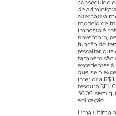
conseguido en
de administr
alternativa m
modelo de tri
imposto é cob
novembro, pel
função do te
ressaltar que
também são u
excedentes à 
que, se o exce
inferior a R$ 
tesouro SELIC,
30,00, sem qu
aplicação.
Uma última op