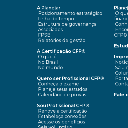
A Planejar
Planej
Posicionamento estratégico 
 O que é planejamento 
Linha do tempo
financ
 Estrutura de governança
Conhe
 Associados
 Encontre um profissional 
FPSB
CFP®
Relatórios de gestão
Estud
A Certificação CFP®
O que é
Impr
No Brasil
 Notíc
No mundo
 Saiu 
 Colun
Quero ser Profissional CFP®
 Port
Conheça o exame
 Cont
Planeje seus estudos
Calendário de provas
Fale 
Sou Profissional CFP®
Renove a certificação
Estabeleça conexões
Acesse os benefícios
Seja voluntário