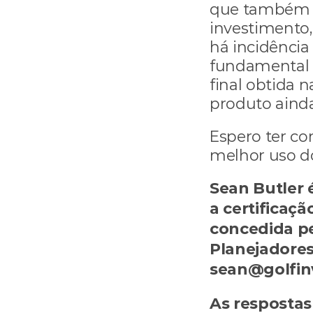
que também p
investimento,
há incidência
fundamental q
final obtida n
produto ainda
Espero ter con
melhor uso do
Sean Butler é
a certificaçã
concedida pel
Planejadores 
sean@golfin
As respostas 