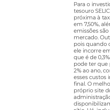
Para o investi
tesouro SELI
próxima à tax
em 7,50%, além
emissões são 
mercado. Outr
pois quando o
ele incorre e
que é de 0,3%
pode ter que 
2% ao ano, co
esses custos 
final. O melho
próprio site d
administração
disponibilizam