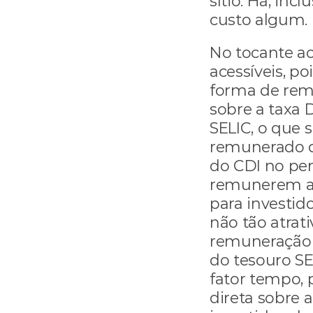
sítio. Há, inc
custo algum.
No tocante ao
acessíveis, po
forma de rem
sobre a taxa D
SELIC, o que s
remunerado d
do CDI no pe
remunerem ac
para investid
não tão atrati
remuneração 
do tesouro SEL
fator tempo, p
direta sobre 