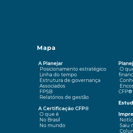
Mapa
A Planejar
Planej
Posicionamento estratégico 
 O que é planejamento 
Linha do tempo
financ
 Estrutura de governança
Conhe
 Associados
 Encontre um profissional 
FPSB
CFP®
Relatórios de gestão
Estud
A Certificação CFP®
O que é
Impr
No Brasil
 Notíc
No mundo
 Saiu 
 Colun