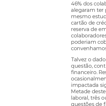
46% dos colab
alegaram ter 
mesmo estudo
cartão de cré
reserva de em
colaboradore
poderiam cobr
convenhamos,
Talvez o dado
questão, cont
financeiro. R
ocasionalmen
impactada sig
Metade destes
laboral, três
questões de f