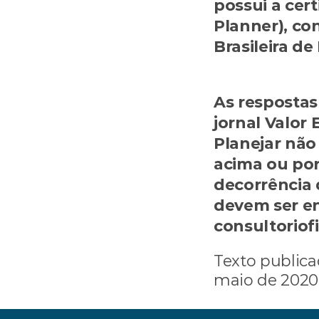
possui a cert
Planner), con
caco.santos
As respostas
jornal Valor 
Planejar não
acima ou por
decorrência 
devem ser en
consultoriof
Texto publica
maio de 2020
‹ Quem planeja tem fut