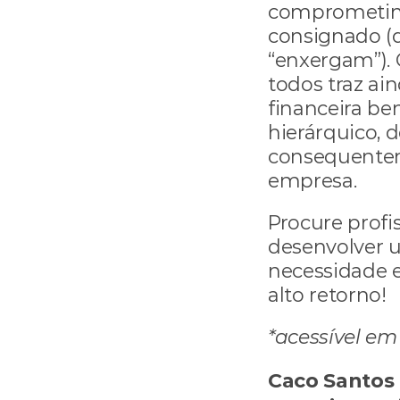
comprometimen
consignado (q
“enxergam”). 
todos traz ai
financeira be
hierárquico, d
consequenteme
empresa.
Procure profi
desenvolver 
necessidade e
alto retorno!
*acessível e
Caco Santos 