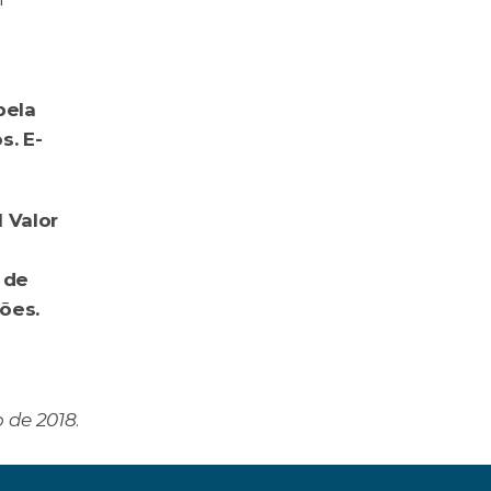
ela 
s. E-
 Valor 
de 
es. 
 de 2018
.
rro para andar de táxi e Uber? ›