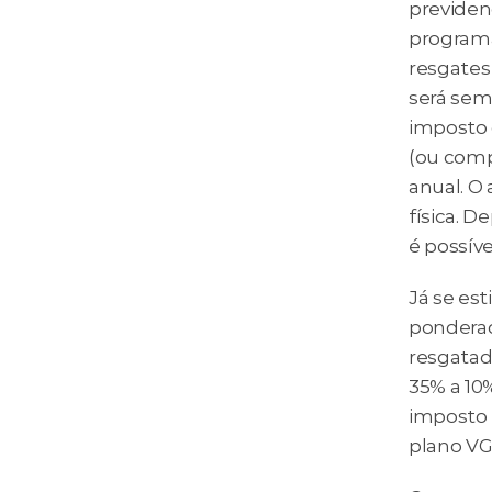
previdenc
programa
resgates
será sem
imposto 
(ou compe
anual. O
física. 
é possíve
Já se est
ponderad
resgatado
35% a 10%
imposto 
plano VG