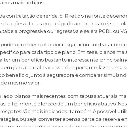
lanos mais antigos.
a contratação de renda, o IR retido na fonte depende
tuações citadas no parágrafo anterior. Isto é, se o pl
a tabela progressiva ou regressiva e se era PGBL ou V
pode perceber, optar por resgatar ou contratar uma 
ecífico para cada tipo de plano. Em tese, planos mais
 ter um benefício bastante interessante, principalme
em juro atuarial. Para isso, é importante fazer uma s
 do benefício junto à seguradora e comparar simulando
 de mesmo valor.
 lado, planos mais recentes, com tábuas atuariais mai
as, dificilmente oferecerão um benefício atrativo. Nes
 resgates são mais indicados. Também é possível utiliz
atégias, ou seja, converter apenas parte da reserva em
te uma resposta única para esta questão, que deve ser