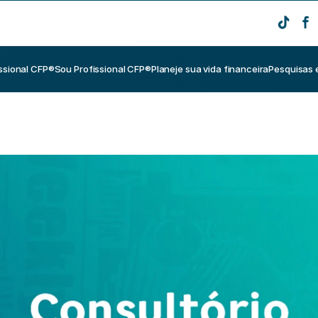
ssional CFP®
Sou Profissional CFP®
Planeje sua vida financeira
Pesquisas 