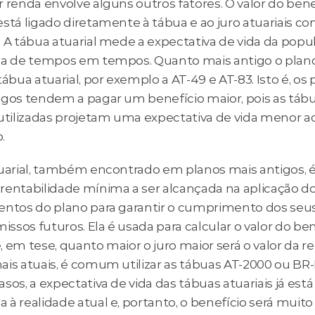
 renda envolve alguns outros fatores. O valor do benef
stá ligado diretamente à tábua e ao juro atuariais con
 A tábua atuarial mede a expectativa de vida da popul
da de tempos em tempos. Quanto mais antigo o plano,
tábua atuarial, por exemplo a AT-49 e AT-83. Isto é, os 
igos tendem a pagar um benefício maior, pois as tábu
 utilizadas projetam uma expectativa de vida menor ao
.
tuarial, também encontrado em planos mais antigos, 
rentabilidade mínima a ser alcançada na aplicação do
entos do plano para garantir o cumprimento dos seus
sos futuros. Ela é usada para calcular o valor do bene
 e, em tese, quanto maior o juro maior será o valor da re
ais atuais, é comum utilizar as tábuas AT-2000 ou BR-
sos, a expectativa de vida das tábuas atuariais já está 
 à realidade atual e, portanto, o benefício será muito