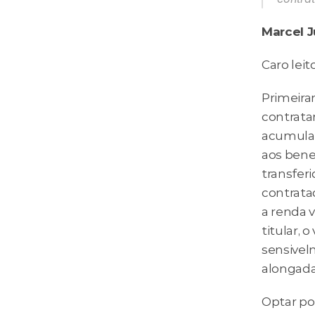
Marcel J
Caro leito
Primeira
contratar
acumulada
aos benef
transfer
contratad
a renda v
titular, 
sensivel
alongada
Optar por