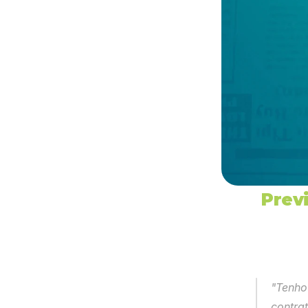
Previ
"Tenho
contra