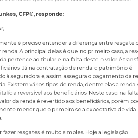
unkes, CFP®, responde:
r,
mente é preciso entender a diferença entre resgate o
 renda. A principal delas é que, no primeiro caso, a res
 pertence ao titular e, na falta deste, o valor é transf
iciários. Já na contratação de renda, o patrimônio é 
ido à seguradora e, assim, assegura o pagamento da re
a. Existem vários tipos de renda, dentre elas a renda vi
italícia reversível aos beneficiários. Neste caso, na falta
o valor da renda é revertido aos beneficiários, porém po
mente menor que o primeiro se a expectativa de vida f
.
 fazer resgates é muito simples. Hoje a legislação 