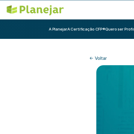
A Planejar
A Certificação CFP®
Quero ser Profi
<- Voltar