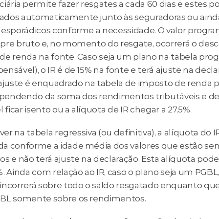
iária permite fazer resgates a cada 60 dias e estes p
dos automaticamente junto às seguradoras ou ainda 
 esporádicos conforme a necessidade. O valor progra
pre bruto e, no momento do resgate, ocorrerá o desc
de renda na fonte. Caso seja um plano na tabela progr
nsável), o IR é de 15% na fonte e terá ajuste na decla
 ajuste é enquadrado na tabela de imposto de renda p
Dependendo da soma dos rendimentos tributáveis e de
l ficar isento ou a alíquota de IR chegar a 27,5%.
iver na tabela regressiva (ou definitiva), a alíquota do IR
a conforme a idade média dos valores que estão sen
s e não terá ajuste na declaração. Esta alíquota pode 
. Ainda com relação ao IR, caso o plano seja um PGBL, 
incorrerá sobre todo o saldo resgatado enquanto que
BL somente sobre os rendimentos.