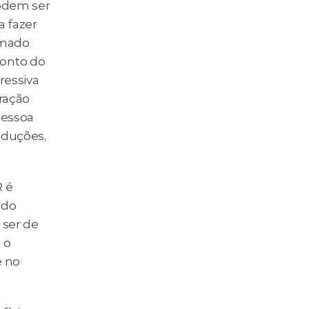
odem ser 
fazer 
mado 
onto do 
essiva 
ração 
essoa 
duções, 
 é 
do 
ser de 
o 
 no 