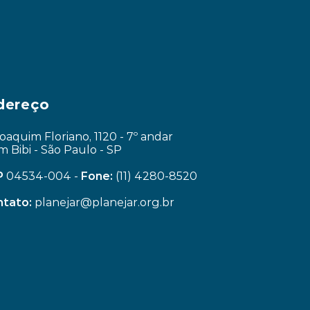
dereço
Joaquim Floriano, 1120 - 7º andar
im Bibi - São Paulo - SP
P
 04534-004 - 
Fone:
 (11) 4280-8520
tato:
 planejar@planejar.org.br