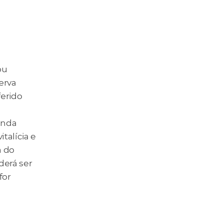
u 
erva 
erido 
nda 
talícia e 
 do 
derá ser 
or 