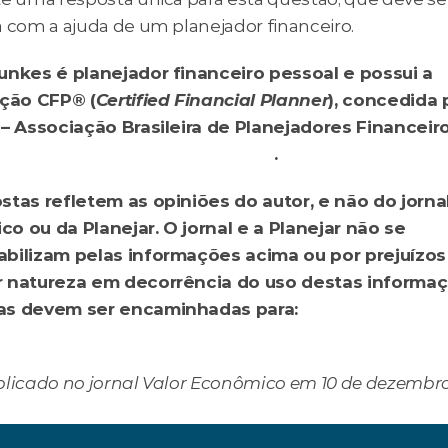
a com a ajuda de um planejador financeiro.
unkes é planejador financeiro pessoal e possui a 
ação CFP® (
Certified Financial Planner
), concedida p
 – Associação Brasileira de Planejadores Financeiro
kes@manchesterinvest.com.br
.
stas refletem as opiniões do autor, e não do jornal
o ou da Planejar. O jornal e a Planejar não se 
bilizam pelas informações acima ou por prejuízos 
 natureza em decorrência do uso destas informaçõ
Perguntas devem ser encaminhadas para: 
riofinanceiro@planejar.org.br
blicado no jornal Valor Econômico em 10 de dezembro
foram péssimos. Devo tirar?
Vale a pena vender meu ca