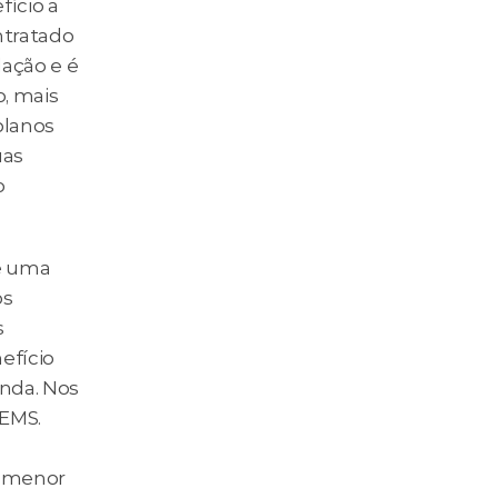
ício a 
tratado 
ação e é 
 mais 
planos 
as 
 
é uma 
s 
 
fício 
nda. Nos 
EMS. 
 menor 