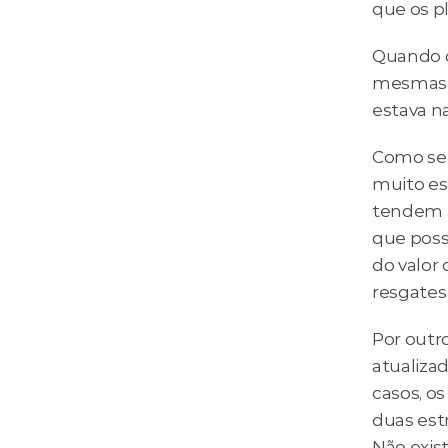
que os p
Quando d
mesmas si
estava n
Como se 
muito esp
tendem a
que possu
do valor
resgates
Por outro
atualizad
casos, os
duas estr
Não exis