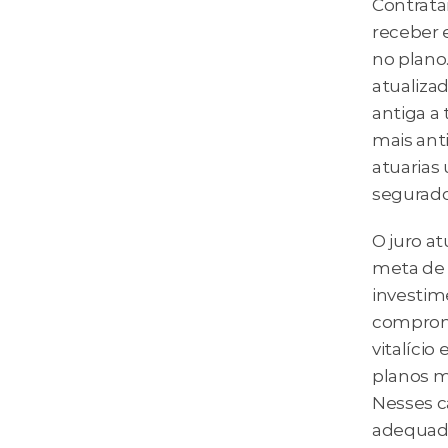
Contratar
receber e
no plano.
atualiza
antiga a 
mais ant
atuarias
segurado
O juro a
meta de 
investim
compromis
vitalício
planos m
Nesses ca
adequada