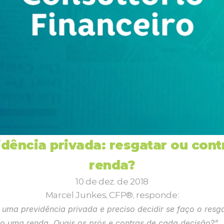
dência privada: resgatar ou contr
renda?
10 de dez. de 2018
Marcel Junkes, CFP®, responde:
 uma previdência privada e preciso decidir se faço o resga
to uma renda. Quais os prós e contras de cada decisão?”