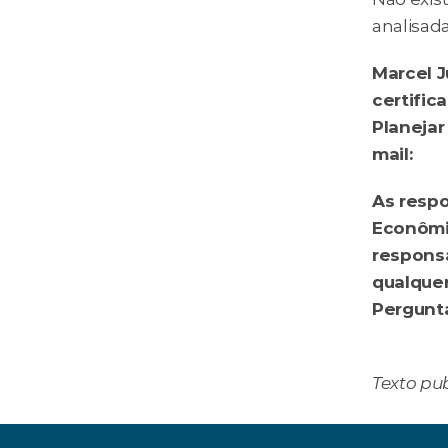
analisad
Marcel J
certific
Planejar
mail: 
jun
As respo
Econômic
responsa
qualquer
consulto
Texto pu
‹ Meus investimentos na Bolsa 