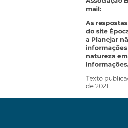
Associação Br
mail: 
lucas@a
As respostas 
do site Époc
a Planejar n
informações 
natureza em 
informações
Texto publica
de 2021.
‹ Como recuperar o i