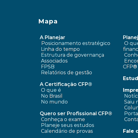
Mapa
A Planejar
Planej
Posicionamento estratégico 
 O que é planejamento 
Linha do tempo
financ
 Estrutura de governança
Conhe
 Associados
 Encontre um profissional 
FPSB
CFP®
Relatórios de gestão
Estud
A Certificação CFP®
O que é
Impr
No Brasil
 Notíc
No mundo
 Saiu 
 Colun
Quero ser Profissional CFP®
 Port
Conheça o exame
 Cont
Planeje seus estudos
Calendário de provas
Fale 