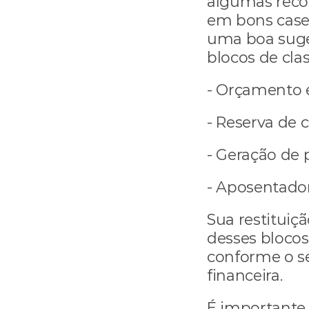
algumas reco
em bons cases
uma boa suges
blocos de clas
- Orçamento e
- Reserva de 
- Geração de 
- Aposentador
Sua restituiç
desses blocos
conforme o se
financeira.
É importante 