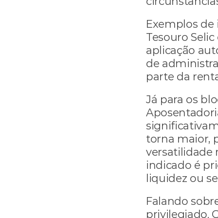
circunstância
Exemplos de i
Tesouro Selic
aplicação aut
de administr
parte da rent
Já para os bl
Aposentadoria
significativam
torna maior, 
versatilidade
indicado é pri
liquidez ou s
Falando sobre
privilegiado. 