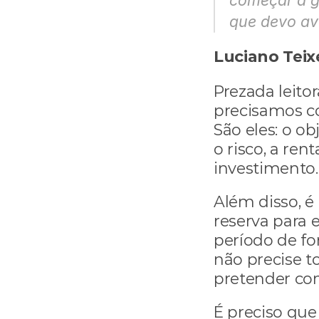
começar a gu
que devo av
Luciano Teix
Prezada leito
precisamos co
São eles: o ob
o risco, a rent
investimento.
Além disso, é
reserva para 
período de fo
não precise to
pretender cons
É preciso qu