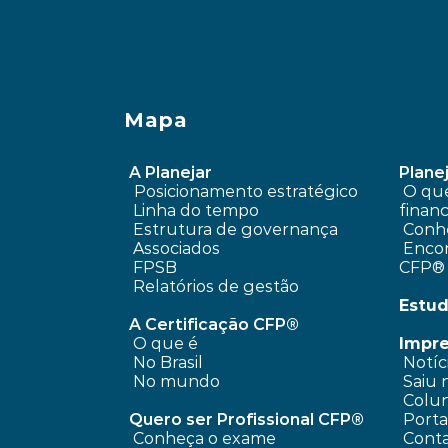
Mapa
A Planejar
Planej
Posicionamento estratégico 
 O que é planejamento 
Linha do tempo
financ
 Estrutura de governança
Conhe
 Associados
 Encontre um profissional 
FPSB
CFP®
Relatórios de gestão
Estud
A Certificação CFP®
O que é
Impr
No Brasil
 Notíc
No mundo
 Saiu 
 Colun
Quero ser Profissional CFP®
 Port
Conheça o exame
 Cont