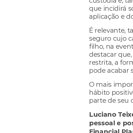
custódia e, t
que incidirá 
aplicação e d
É relevante, 
seguro cujo c
filho, na even
destacar que
restrita, a f
pode acabar 
O mais import
hábito positi
parte de seu c
Luciano Teixe
pessoal e pos
Financial Pla