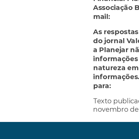
Associação Br
mail: 
lucian
As respostas 
do jornal Val
a Planejar n
informações 
natureza em 
informações
para: 
consult
Texto publica
novembro de
‹ Previdência privada ou Tesouro Direto para a 