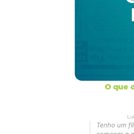
O que d
Lu
Tenho um fi