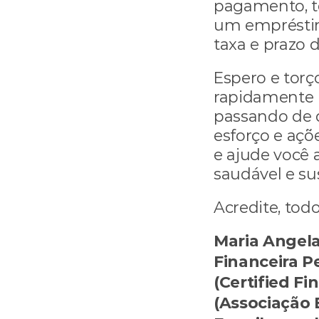
pagamento, te
um empréstim
taxa e prazo d
Espero e torç
rapidamente p
passando de 
esforço e açõ
e ajude você a
saudável e su
Acredite, todo
Maria Angel
Financeira Pe
(Certified Fi
(Associação B