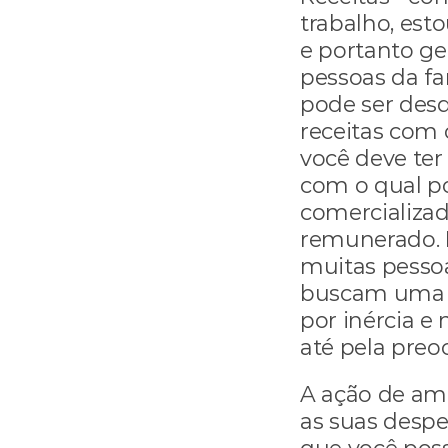
trabalho, esto
e portanto ger
pessoas da fa
pode ser desde
receitas com 
você deve te
com o qual po
comercializad
remunerado. F
muitas pesso
buscam uma 
por inércia e 
até pela preo
A ação de amp
as suas desp