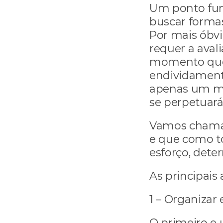
Um ponto fun
buscar formas
Por mais óbvi
requer a aval
momento que v
endividamento
apenas um mo
se perpetuará
Vamos chamar
e que como tod
esforço, deter
As principais
1 – Organizar
O primeiro e 