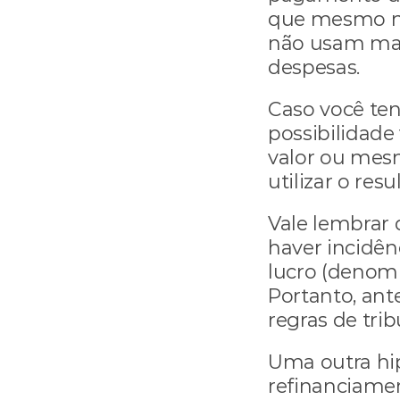
que mesmo nã
não usam mais
despesas.
Caso você ten
possibilidad
valor ou mes
utilizar o res
Vale lembrar 
haver incidên
lucro (denomi
Portanto, ant
regras de tri
Uma outra hip
refinanciamen