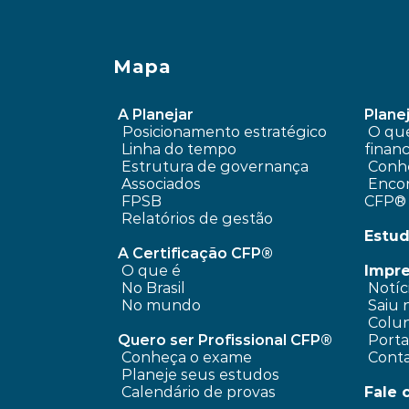
Mapa
A Planejar
Planej
Posicionamento estratégico 
 O que é planejamento 
Linha do tempo
financ
 Estrutura de governança
Conhe
 Associados
 Encontre um profissional 
FPSB
CFP®
Relatórios de gestão
Estud
A Certificação CFP®
O que é
Impr
No Brasil
 Notíc
No mundo
 Saiu 
 Colun
Quero ser Profissional CFP®
 Port
Conheça o exame
 Cont
Planeje seus estudos
Calendário de provas
Fale 