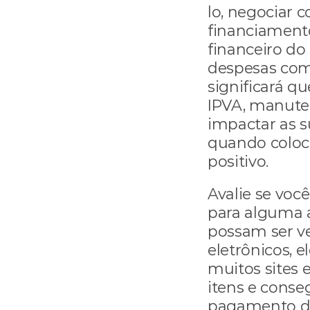
lo, negociar 
financiament
financeiro do
despesas com 
significará qu
IPVA, manuten
impactar as s
quando coloca
positivo.
Avalie se voc
para alguma a
possam ser v
eletrônicos, e
muitos sites 
itens e conse
pagamento da