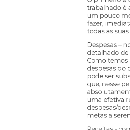
trabalhado é 
um pouco melh
fazer, imedi
todas as suas
Despesas – no
detalhado de 
Como temos mu
despesas do qu
pode ser subs
que, nesse per
absolutamente
uma efetiva 
despesas/dese
metas a sere
Receitas - co