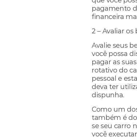
que você poss
pagamento da
financeira ma
2 – Avaliar os
Avalie seus be
você possa dis
pagar as suas 
rotativo do c
pessoal e est
deva ter utili
dispunha.
Como um dos a
também é dos 
se seu carro 
você executar 