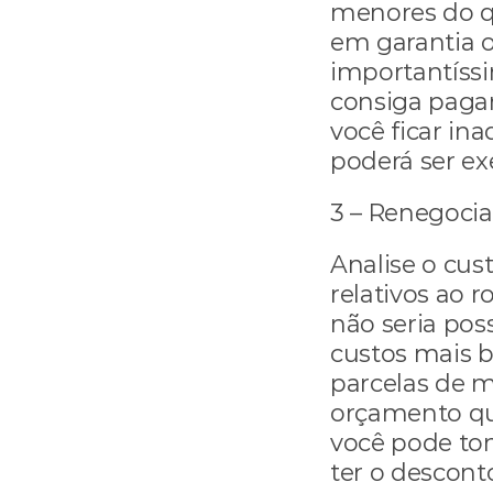
menores do qu
em garantia o
importantíssi
consiga pagar
você ficar ina
poderá ser ex
3 – Renegocia
Analise o cust
relativos ao r
não seria poss
custos mais b
parcelas de 
orçamento que 
você pode to
ter o descont