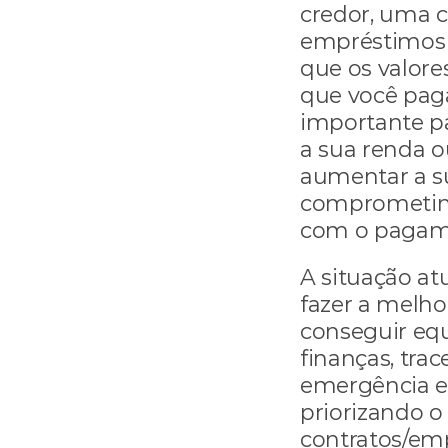
credor, uma c
empréstimos 
que os valore
que você pag
importante pa
a sua renda o
aumentar a s
comprometime
com o pagame
A situação atu
fazer a melho
conseguir equ
finanças, tra
emergência e a
priorizando 
contratos/em