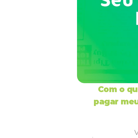
Com o que
pagar meu
V