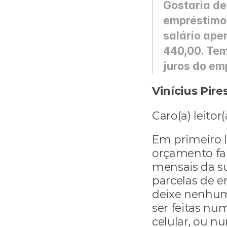
Gostaria de
empréstimos
salário ape
440,00. Tem
juros do em
Vinícius Pire
Caro(a) leitor(
Em primeiro l
orçamento fam
mensais da sua
parcelas de 
deixe nenhum
ser feitas nu
celular, ou n