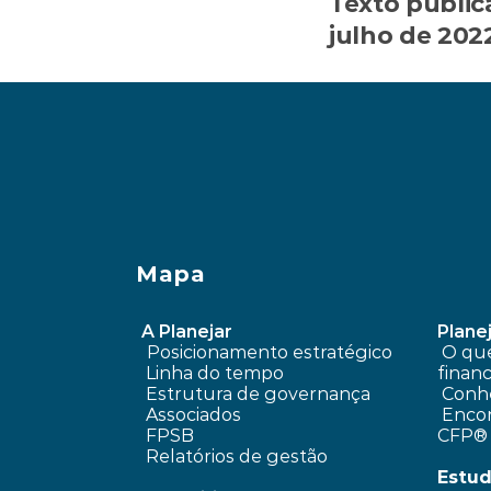
Texto public
julho de 2022
 Qual é a melhor idade para começar a ensinar seu filh
Mapa
A Planejar
Planej
Posicionamento estratégico 
 O que é planejamento 
Linha do tempo
financ
 Estrutura de governança
Conhe
 Associados
 Encontre um profissional 
FPSB
CFP®
Relatórios de gestão
Estud