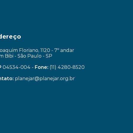
dereço
Joaquim Floriano, 1120 - 7º andar
im Bibi - São Paulo - SP
P
 04534-004 - 
Fone:
 (11) 4280-8520
tato:
 planejar@planejar.org.br