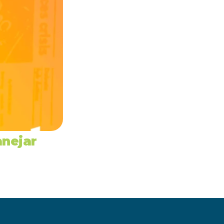
nejar 
ucional ›