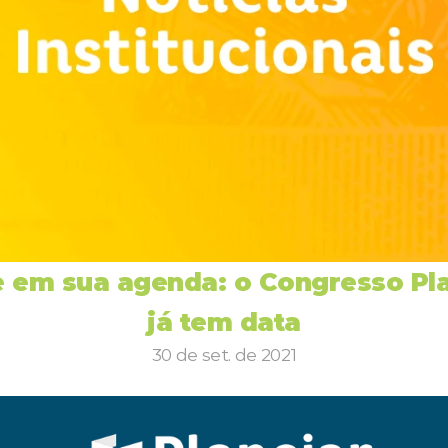
 em sua agenda: o Congresso Pla
já tem data
30 de set. de 2021
ia de Certificação
Planejar lança campanha instit