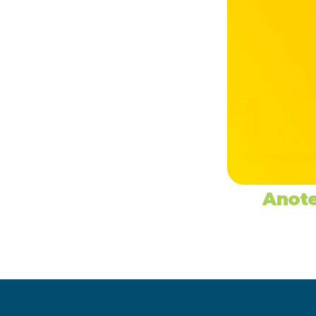
Anote
‹ Cerimon