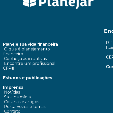
En
R. 
Planeje sua vida financeira
Ita
 O que é planejamento 
financeiro
CE
Conheça as iniciativas
 Encontre um profissional 
Con
CFP®
Estudos e publicações
Imprensa
 Notícias
 Saiu na mídia
 Colunas e artigos 
 Porta-vozes e temas
 Contato