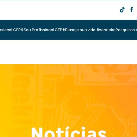
ssional CFP®
Sou Profissional CFP®
Planeje sua vida financeira
Pesquisas 