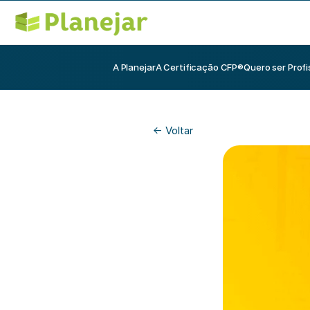
A Planejar
A Certificação CFP®
Quero ser Profi
<- Voltar