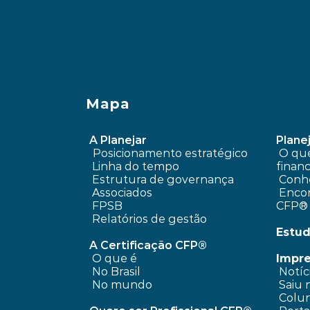
Mapa
A Planejar
Planej
Posicionamento estratégico 
 O que é planejamento 
Linha do tempo
financ
 Estrutura de governança
Conhe
 Associados
 Encontre um profissional 
FPSB
CFP®
Relatórios de gestão
Estud
A Certificação CFP®
O que é
Impr
No Brasil
 Notíc
No mundo
 Saiu 
 Colun