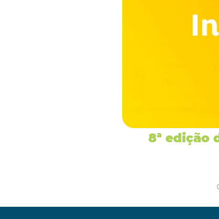
8ª edição 
‹ Congresso Internac