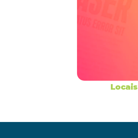
Locais
‹ Programação W