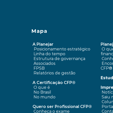
Mapa
A Planejar
Planej
Posicionamento estratégico 
 O que é planejamento 
Linha do tempo
financ
 Estrutura de governança
Conhe
 Associados
 Encontre um profissional 
FPSB
CFP®
Relatórios de gestão
Estud
A Certificação CFP®
O que é
Impr
No Brasil
 Notíc
No mundo
 Saiu 
 Colun
Quero ser Profissional CFP®
 Port
Conheça o exame
 Cont