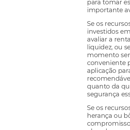
para tomar ess
importante av
Se os recursos
investidos em
avaliar a rent
liquidez, ou s
momento sem 
conveniente 
aplicação par
recomendável 
quanto da qui
segurança ess
Se os recurso
herança ou bô
compromissos