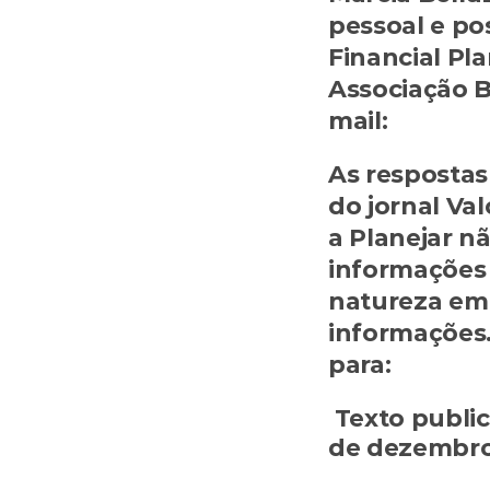
pessoal e pos
Financial Pla
Associação B
mail: 
marcia
As respostas 
do jornal Val
a Planejar n
informações 
natureza em 
informações
para: 
consult
Texto public
de dezembro
‹ Vale a pena investir