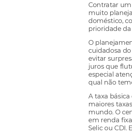
Contratar um 
muito planej
doméstico, co
prioridade d
O planejamen
cuidadosa do 
evitar surpre
juros que fl
especial aten
qual não tem
A taxa básica 
maiores taxas 
mundo. O cená
em renda fix
Selic ou CDI.