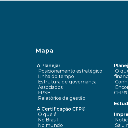
Mapa
A Planejar
Planej
Posicionamento estratégico 
 O que é planejamento 
Linha do tempo
financ
 Estrutura de governança
Conhe
 Associados
 Encontre um profissional 
FPSB
CFP®
Relatórios de gestão
Estud
A Certificação CFP®
O que é
Impr
No Brasil
 Notíc
No mundo
 Saiu 