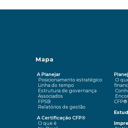
‹ Calcule quanto você paga para
Mapa
A Planejar
Planej
Posicionamento estratégico 
 O que é planejamento 
Linha do tempo
financ
 Estrutura de governança
Conhe
 Associados
 Encontre um profissional 
FPSB
CFP®
Relatórios de gestão
Estud
A Certificação CFP®
O que é
Impr