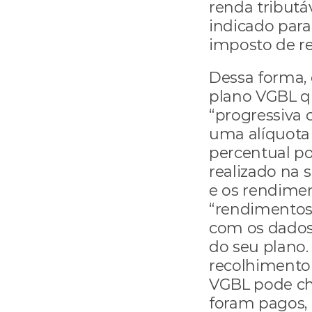
renda tributáv
indicado para
imposto de r
Dessa forma, c
plano VGBL q
“progressiva 
uma alíquota 
percentual pod
realizado na 
e os rendimen
“rendimentos 
com os dados
do seu plano. 
recolhimento 
VGBL pode che
foram pagos, 