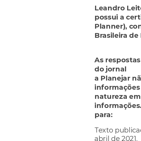
Leandro Leite
possui a cert
Planner), con
ljleite21@gma
As respostas
do jornal
 Va
a Planejar n
informações 
natureza em 
informações
para: 
consult
Texto publica
abril de 2021.