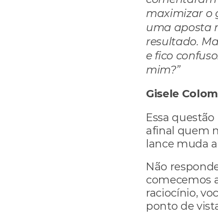
maximizar o g
uma aposta n
resultado. Ma
e fico confus
mim?”
Gisele Colom
Essa questão
afinal quem n
lance muda a
Não responde
comecemos a p
raciocínio, vo
ponto de vista