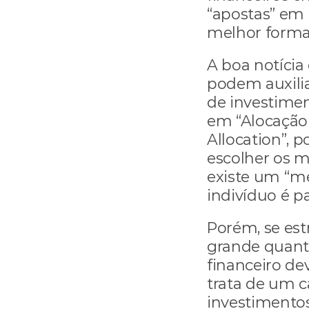
“apostas” em 
melhor forma 
A boa notícia
podem auxilia
de investimen
em “Alocação 
Allocation”, p
escolher os m
existe um “me
indivíduo é pa
Porém, se est
grande quanti
financeiro de
trata de um c
investimento