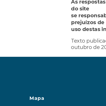
As respostas 
do site 
Époc
se responsab
prejuízos de
uso destas i
Texto publica
outubro de 20
‹ O que preciso saber antes de invest
Mapa