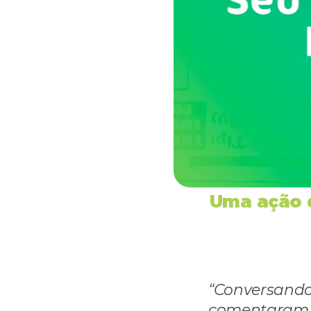
Uma ação q
“Conversando
comentaram so