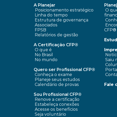
A Planejar
Planej
Posicionamento estratégico 
 O que é planejamento 
Linha do tempo
financ
 Estrutura de governança
Conhe
 Associados
 Encontre um profissional 
FPSB
CFP®
Relatórios de gestão
Estud
A Certificação CFP®
O que é
Impr
No Brasil
 Notíc
No mundo
 Saiu 
 Colun
Quero ser Profissional CFP®
 Port
Conheça o exame
 Cont
Planeje seus estudos
Calendário de provas
Fale 
Sou Profissional CFP®
Renove a certificação
Estabeleça conexões
Acesse os benefícios
Seja voluntário