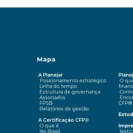
‹ Onde investir a reserva financei
Mapa
A Planejar
Planej
Posicionamento estratégico 
 O que é planejamento 
Linha do tempo
financ
 Estrutura de governança
Conhe
 Associados
 Encontre um profissional 
FPSB
CFP®
Relatórios de gestão
Estud
A Certificação CFP®
O que é
Impr
No Brasil
 Notíc