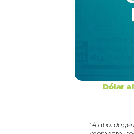
Dólar al
“A abordagem 
momento, com 