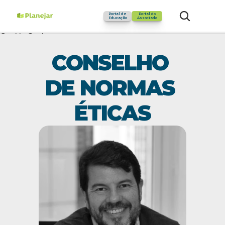
NORMAS ÉTICAS
Portal de
Portal do
Educação
Associado
Cookie Settings
CONSELHO 
DE NORMAS 
ÉTICAS