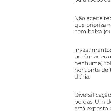
Não aceite r
que priorizam
com baixa (o
Investimentos
porém adequa
nenhuma) toler
horizonte de 
diária;
Diversificação
perdas. Um do
está exposto é