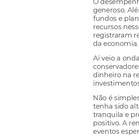
O desempenho
generoso. Alé
fundos e plan
recursos ness
registraram re
da economia.
Aí veio a ond
conservadores
dinheiro na re
investimentos
Não é simples
tenha sido alta
tranquila e pr
positivo. A re
eventos espe