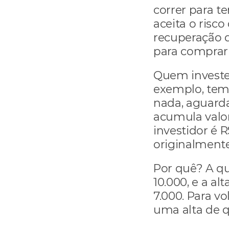
correr para t
aceita o risc
recuperação d
para comprar 
Quem investe 
exemplo, tem 
nada, aguarda
acumula valor
investidor é R$
originalmente
Por quê? A qu
10.000, e a al
7.000. Para vol
uma alta de 