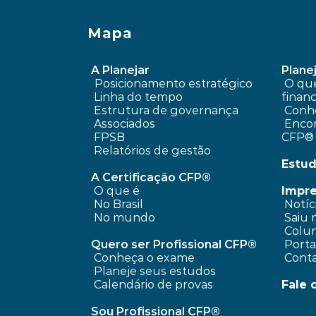
Mapa
A Planejar
Planej
Posicionamento estratégico 
 O que é planejamento 
Linha do tempo
financ
 Estrutura de governança
Conhe
 Associados
 Encontre um profissional 
FPSB
CFP®
Relatórios de gestão
Estud
A Certificação CFP®
O que é
Impr
No Brasil
 Notíc
No mundo
 Saiu 
 Colun
Quero ser Profissional CFP®
 Port
Conheça o exame
 Cont
Planeje seus estudos
Calendário de provas
Fale 
Sou Profissional CFP®