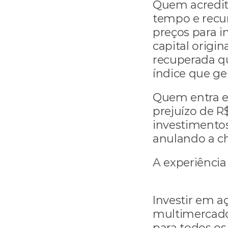
Quem acredit
tempo e recur
preços para i
capital origin
recuperada qu
índice que ge
Quem entra em
prejuízo de R
investimentos
anulando a ch
A experiência
Investir em a
multimercado
para todos os 