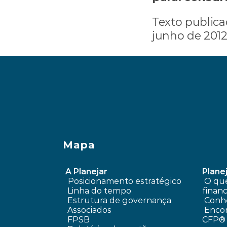
Texto publica
junho de 2012
‹ Quero aplicar R$ 60 mil. Po
Mapa
A Planejar
Planej
Posicionamento estratégico 
 O que é planejamento 
Linha do tempo
financ
 Estrutura de governança
Conhe
 Associados
 Encontre um profissional 
FPSB
CFP®