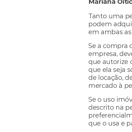
Mariana Oitic
Tanto uma pes
podem adquiri
em ambas as 
Se a compra d
empresa, deve
que autorize 
que ela seja s
de locação, de
mercado à pes
Se o uso imóve
descrito na p
preferencialm
que o usa e 