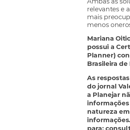
Ambas as sol
relevantes e 
mais preocupa
menos onerosa
Mariana Oitic
possui a Cert
Planner) con
Brasileira d
As respostas 
do jornal Val
a Planejar n
informações 
natureza em 
informações
para: consul