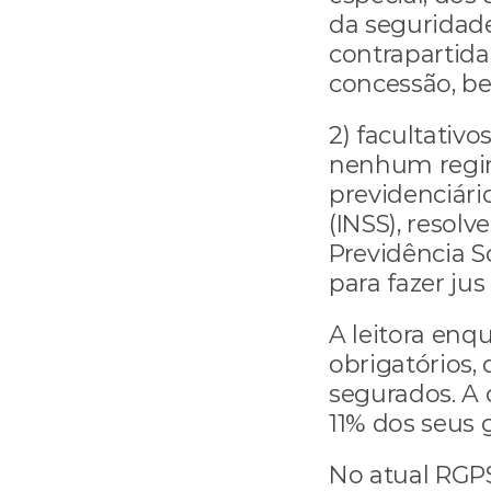
da seguridade
contrapartida
concessão, ben
2) facultativo
nenhum regime
previdenciário
(INSS), resolv
Previdência S
para fazer jus
A leitora enq
obrigatórios,
segurados. A 
11% dos seus 
No atual RGPS