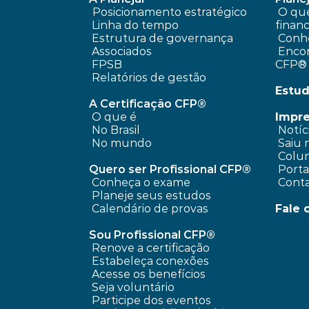
Posicionamento estratégico 
 O que é planejamento 
Linha do tempo
financ
 Estrutura de governança
Conhe
 Associados
 Encontre um profissional 
FPSB
CFP®
Relatórios de gestão
Estud
A Certificação CFP®
O que é
Impr
No Brasil
 Notíc
No mundo
 Saiu 
 Colun
Quero ser Profissional CFP®
 Port
Conheça o exame
 Cont
Planeje seus estudos
Calendário de provas
Fale 
Sou Profissional CFP®
Renove a certificação
Estabeleça conexões
Acesse os benefícios
Seja voluntário
Participe dos eventos