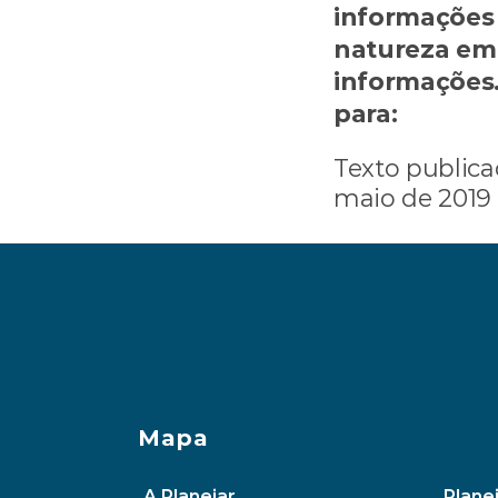
informações 
natureza em 
informações
para: 
consult
Texto publica
maio de 2019
‹ Plano de previdência privada com cop
Mapa
A Planejar
Planej