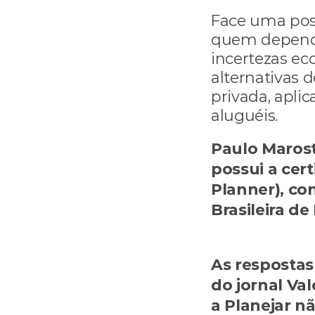
Face uma poss
quem depende
incertezas ec
alternativas 
privada, aplic
aluguéis.
Paulo Marosti
possui a cert
Planner), con
paulo@paul
As respostas 
do jornal Val
a Planejar n