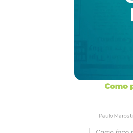
Como p
Paulo Marosti
Como faço p