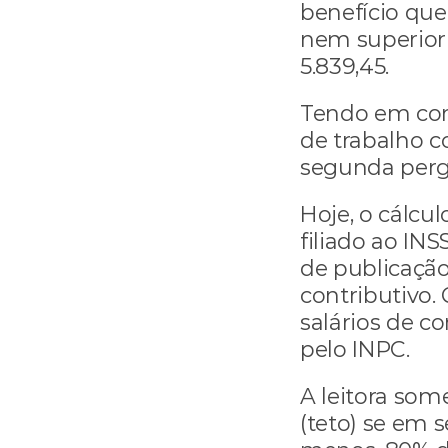
benefício que 
nem superior 
5.839,45.
Tendo em cont
de trabalho c
segunda perg
Hoje, o cálcul
filiado ao INS
de publicação 
contributivo.
salários de c
pelo INPC.
A leitora som
(teto) se em 