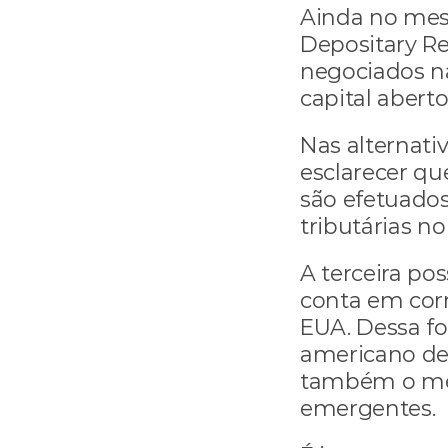
Ainda no mesm
Depositary Re
negociados n
capital abert
Nas alternati
esclarecer qu
são efetuados 
tributárias no 
A terceira po
conta em corr
EUA. Dessa f
americano de 
também o mer
emergentes.