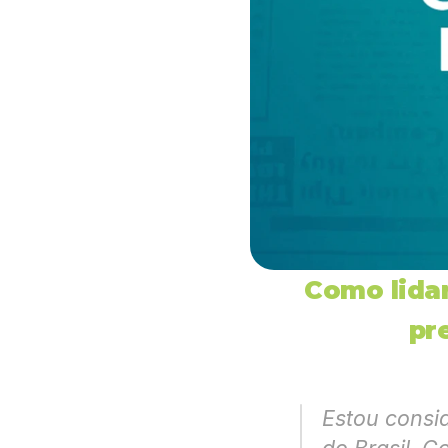
Como lida
pr
Estou consid