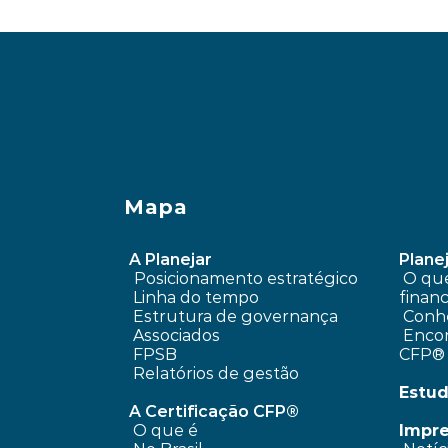
‹ Oscilação de preços na renda
Mapa
A Planejar
Planej
Posicionamento estratégico 
 O que é planejamento 
Linha do tempo
financ
 Estrutura de governança
Conhe
 Associados
 Encontre um profissional 
FPSB
CFP®
Relatórios de gestão
Estud
A Certificação CFP®
O que é
Impr