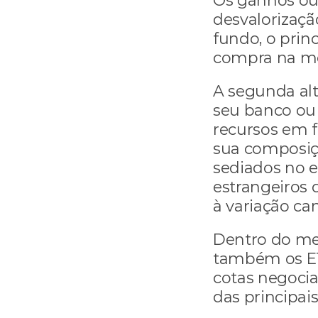
Os ganhos ou 
desvalorizaçã
fundo, o prin
compra na mo
A segunda alt
seu banco ou c
recursos em 
sua composiç
sediados no ex
estrangeiros d
à variação cam
Dentro do me
também os ET
cotas negoci
das principai