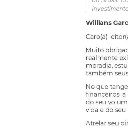
do Brasil. 
investiment
Willians Gar
Caro(a) leitor(
Muito obrigad
realmente exig
moradia, estud
também seus a
No que tange
financeiros, 
do seu volume
vida e do seu 
Atrelar seu 