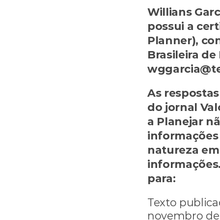
Willians Garc
possui a cert
Planner), con
Brasileira de
wggarcia@te
As respostas 
do jornal Val
a Planejar n
informações 
natureza em 
informações
para: 
consult
Texto publica
novembro de 