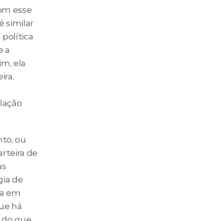
om esse 
 similar 
política 
 a 
m, ela 
ra, 
lação 
to, ou 
rteira de 
s 
ia de 
a em 
ue há 
 do que 