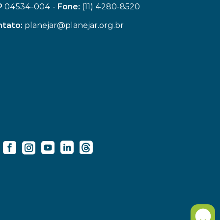
P
 04534-004 - 
Fone:
 (11) 4280-8520
tato:
 planejar@planejar.org.br