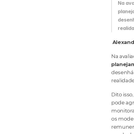
Na ava
planej
desenh
realida
Alexand
planeja
desenhá-
realidade
Dito isso
pode agr
monitora
os model
remunera