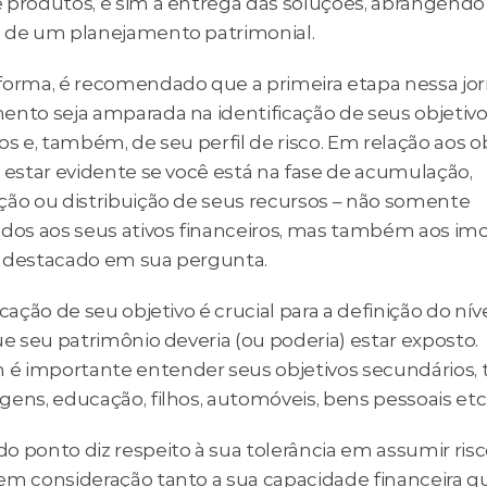
 produtos, e sim à entrega das soluções, abrangendo
 de um planejamento patrimonial.
forma, é recomendado que a primeira etapa nessa jor
ento seja amparada na identificação de seus objetivo
os e, também, de seu perfil de risco. Em relação aos obj
 estar evidente se você está na fase de acumulação, 
ção ou distribuição de seus recursos – não somente 
dos aos seus ativos financeiros, mas também aos imobi
 destacado em sua pergunta.
icação de seu objetivo é crucial para a definição do níve
ue seu patrimônio deveria (ou poderia) estar exposto. 
 importante entender seus objetivos secundários, ta
gens, educação, filhos, automóveis, bens pessoais etc
 ponto diz respeito à sua tolerância em assumir risco
em consideração tanto a sua capacidade financeira qu