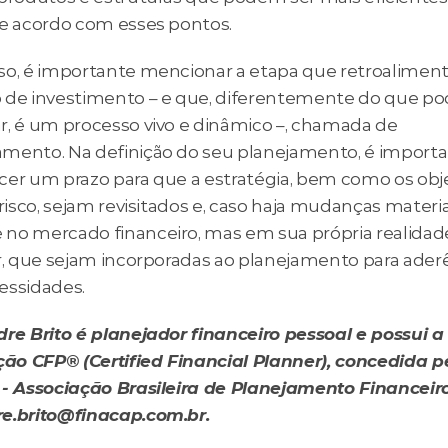
de acordo com esses pontos.
so, é importante mencionar a etapa que retroalimenta
 de investimento – e que, diferentemente do que po
r, é um processo vivo e dinâmico –, chamada de 
mento. Na definição do seu planejamento, é importa
cer um prazo para que a estratégia, bem como os objet
 risco, sejam revisitados e, caso haja mudanças materiai
no mercado financeiro, mas em sua própria realidade
ar, que sejam incorporadas ao planejamento para aderê
essidades.
dre Brito é planejador financeiro pessoal e possui a 
ação CFP® (Certified Financial Planner), concedida pe
 - Associação Brasileira de Planejamento Financeiro.
e.brito@finacap.com.br.