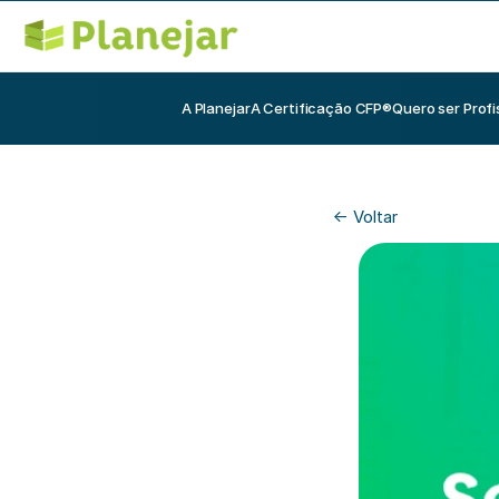
A Planejar
A Certificação CFP®
Quero ser Profi
<- Voltar