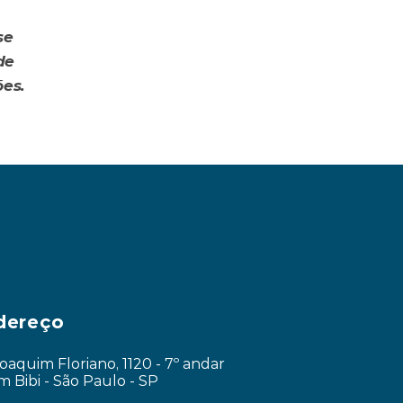
e 
e 
es.
tável não formalizada? ›
dereço
Joaquim Floriano, 1120 - 7º andar
im Bibi - São Paulo - SP