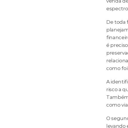
venda de
espectro
De toda 
planejam
financeir
é preciso
preserva
relaciona
como foi
A identif
risco a q
Também é
como via
O segundo
levando 