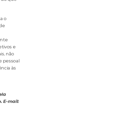
 o 
de 
nte 
ivos e 
s, não 
 pessoal 
ncia às 
la 
 E-mail: 