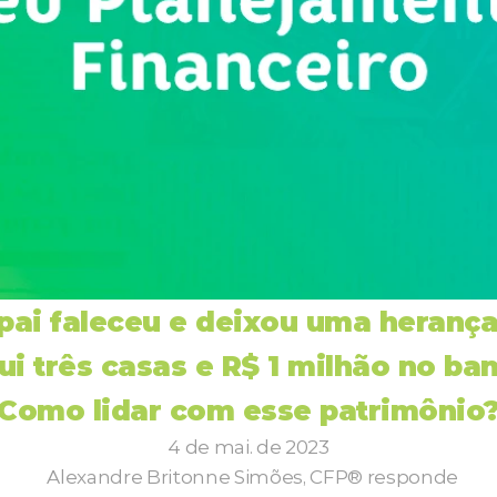
pai faleceu e deixou uma herança
lui três casas e R$ 1 milhão no ban
Como lidar com esse patrimônio
4 de mai. de 2023
  Alexandre Britonne Simões, CFP® responde