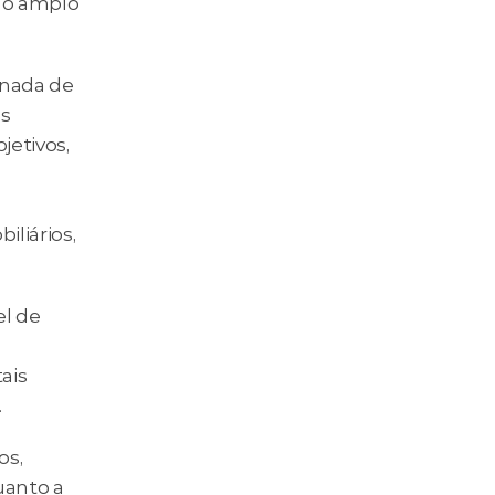
 o amplo 
nada de 
s 
etivos, 
liários, 
l de 
is 
.
s, 
anto a 