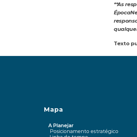
**As resp
ÉpocaNeg
responsa
qualquer
Texto pu
‹ Como optar entre pla
Mapa
A Planejar
Posicionamento estratégico 