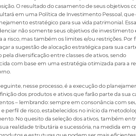
osição. O resultado do casamento de seus objetivos c
sultará em uma Política de Investimento Pessoal, que é
ejamento estratégico para sua vida patrimonial. Essa 
denciar não somente seus objetivos de investimento e
a a risco, mas também os limites e/ou restrições. Por fi
açar a sugestão de alocação estratégica para sua cartei
pela diversificação entre classes de ativos, sendo 
cida com base em uma estratégia otimizada para a re
orno.
seguinte, nesse processo, é a execução do planejamen
efinição dos produtos e ativos que farão parte da sua ca
entos – lembrando: sempre em consonância com seu
 e perfil de risco, estabelecidos no início da metodolog
ento. No quesito da seleção dos ativos, também entr
sua realidade tributária e sucessória, na medida em q
 produtos e estruturas que podem ser mais eficientes