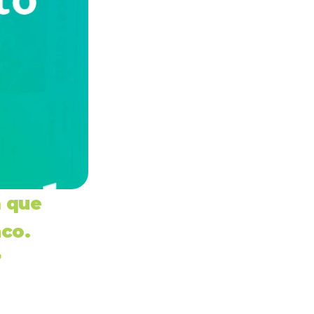
 que 
co. 
?