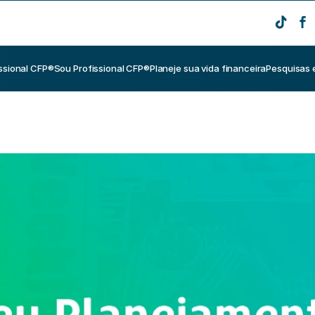
ssional CFP®
Sou Profissional CFP®
Planeje sua vida financeira
Pesquisas 