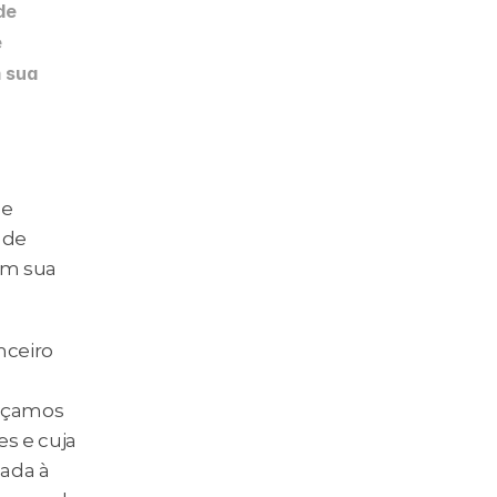
e 
 
sua 
Na avaliação das melhores práticas internacionais no quesito de 
de 
m sua 
ceiro 
rçamos 
 e cuja 
ada à 