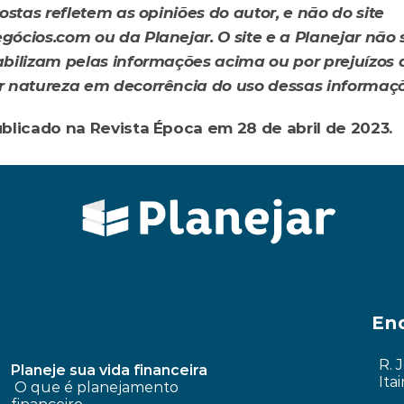
ostas refletem as opiniões do autor, e não do site 
ócios.com ou da Planejar. O site e a Planejar não s
bilizam pelas informações acima ou por prejuízos d
 natureza em decorrência do uso dessas informaçõ
blicado na Revista Época em 28 de abril de 2023.
no e seguro saúde?
Como retroagir regime em união es
En
R. 
Planeje sua vida financeira
Ita
 O que é planejamento 