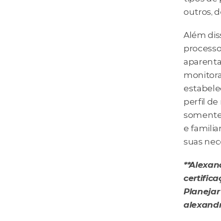
outros, 
Além dis
processo
aparenta
monitora
estabele
perfil de
somente 
e famili
suas nec
**Alexan
certific
Planejar
alexandr