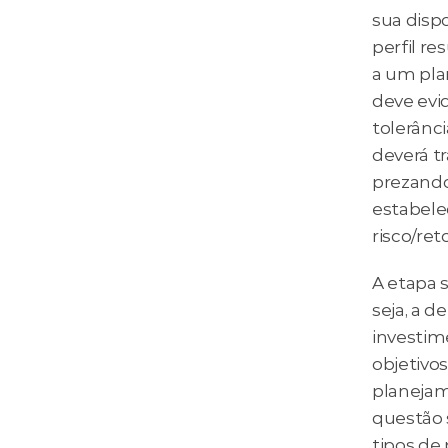
sua disp
perfil re
a um plan
deve evi
tolerânci
deverá tr
prezando 
estabele
risco/ret
A etapa 
seja, a d
investim
objetivos
planejam
questão 
tipos de