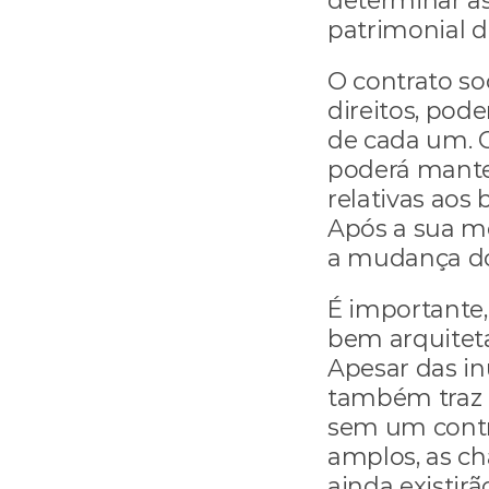
determinar as
patrimonial d
O contrato soc
direitos, pode
de cada um. O
poderá manter
relativas aos
Após a sua m
a mudança do 
É importante,
bem arquiteta
Apesar das in
também traz c
sem um contra
amplos, as ch
ainda existirã