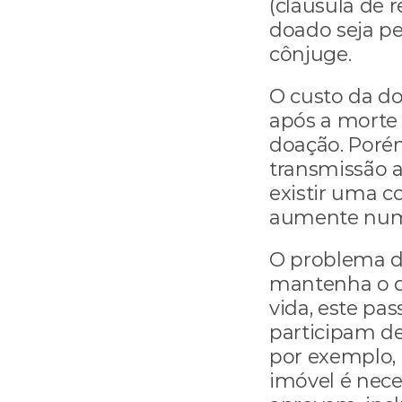
(cláusula de
doado seja p
cônjuge.
O custo da do
após a morte
doação. Poré
transmissão a
existir uma c
aumente num 
O problema d
mantenha o d
vida, este pas
participam de
por exemplo, 
imóvel é nece