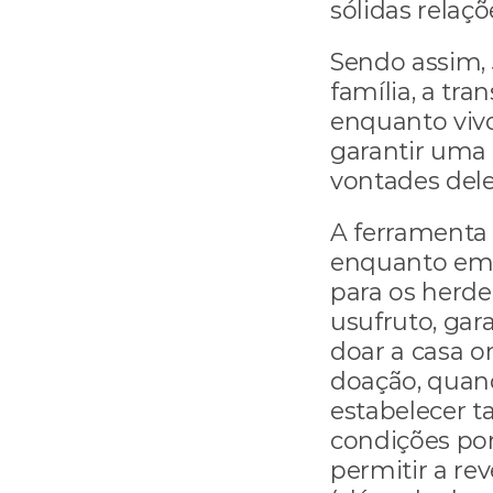
sólidas relaçõ
Sendo assim, 
família, a tra
enquanto vivo
garantir uma 
vontades dele
A ferramenta 
enquanto em v
para os herdei
usufruto, gar
doar a casa o
doação, quand
estabelecer 
condições por
permitir a re