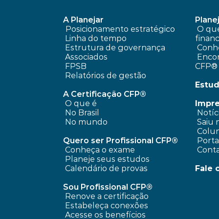
A Planejar
Planej
Posicionamento estratégico 
 O que é planejamento 
Linha do tempo
financ
 Estrutura de governança
Conhe
 Associados
 Encontre um profissional 
FPSB
CFP®
Relatórios de gestão
Estud
A Certificação CFP®
O que é
Impr
No Brasil
 Notíc
No mundo
 Saiu 
 Colun
Quero ser Profissional CFP®
 Port
Conheça o exame
 Cont
Planeje seus estudos
Calendário de provas
Fale 
Sou Profissional CFP®
Renove a certificação
Estabeleça conexões
Acesse os benefícios