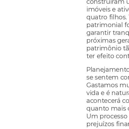
construíram 
imóveis e ati
quatro filhos
patrimonial f
garantir tranq
próximas gera
patrimônio tã
ter efeito con
Planejamento 
se sentem con
Gastamos mui
vida e é natu
acontecerá co
quanto mais c
Um processo 
prejuízos fina