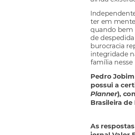
Independentem
ter em mente 
quando bem i
de despedida
burocracia rep
integridade 
família ness
Pedro Jobim 
possui a cert
Planner
), co
pedro.jobim@
As respostas
jornal Valor 