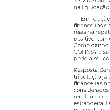
31/12 de cada 
na liquidação
 - "Em relação a operações sem rendimentos 
financeiros e
reais na repat
positivo, como
Como ganho cam
COFINS? E se 
poderá ser c
Resposta: Send
tributação já 
financeiras n
considerados 
rendimentos 
estrangeira. 
pessoa física 