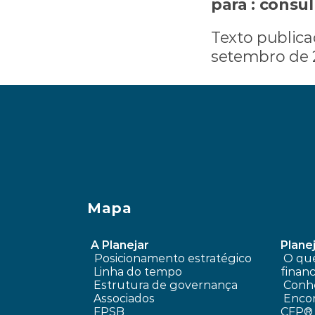
para :
consul
Texto publica
setembro de 2
‹ Meu fundo de previdência está mal 
Mapa
A Planejar
Planej
Posicionamento estratégico 
 O que é planejamento 
Linha do tempo
financ
 Estrutura de governança
Conhe
 Associados
 Encontre um profissional 
FPSB
CFP®