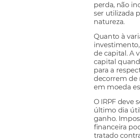
perda, não in
ser utilizada
natureza.
Quanto à varia
investimento,
de capital. A
capital quando
para a respect
decorrem de 
em moeda est
O IRPF deve se
último dia út
ganho. Impost
financeira po
tratado contr