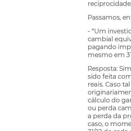
reciprocidade
Passamos, ent
- "Um investi
cambial equiva
pagando impos
mesmo em 31/1
Resposta: Sim,
sido feita co
reais. Caso ta
originariamen
cálculo do ga
ou perda camb
a perda da pró
caso, o mome