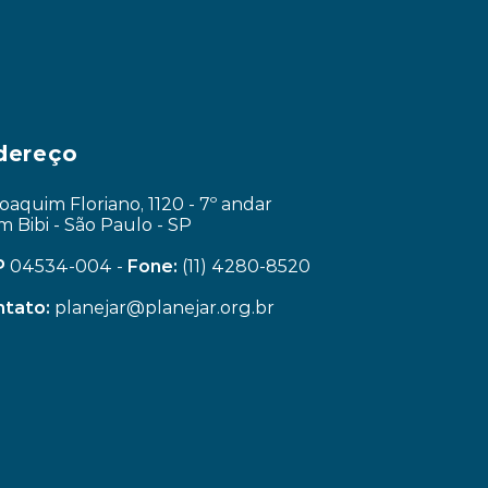
dereço
Joaquim Floriano, 1120 - 7º andar
im Bibi - São Paulo - SP
P
 04534-004 - 
Fone:
 (11) 4280-8520
tato:
 planejar@planejar.org.br