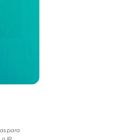
as para 
o IR 