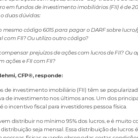
ro em fundos de investimento imobiliários (FII) é de 20
ho duas dúvidas:
zo o mesmo código 6015 para pagar o DARF sobre lucro
l com FII? Ou utilizo outro código?
 compensar prejuízos de ações com lucros de FII? Ou a
m ações e FII com FII?
Nehmi, CFP®, responde:
s de investimento imobiliário (FII) têm se populariza
va de investimento nos últimos anos. Um dos principai
 é o incentivo fiscal para investidores pessoa física.
evem distribuir no mínimo 95% dos lucros, e é muito 
distribuição seja mensal. Essa distribuição de lucros é 
a pessoas físicas quando observadas certas condições.