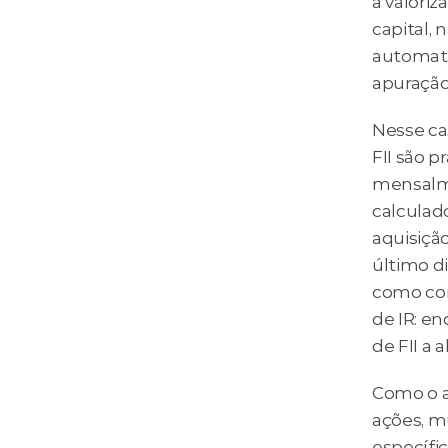
a valori
capital, 
automati
apuração 
Nesse ca
FII são 
mensalme
calculad
aquisiçã
último d
como cor
de IR: en
de FII a 
Como o a
ações, m
específi