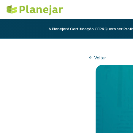
A Planejar
A Certificação CFP®
Quero ser Profi
<- Voltar