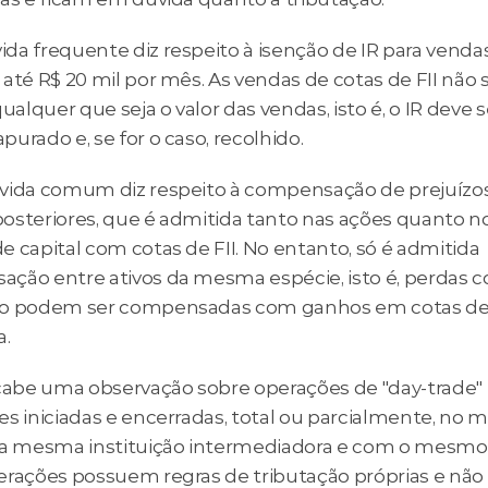
da frequente diz respeito à isenção de IR para vendas
até R$ 20 mil por mês. As vendas de cotas de FII não s
qualquer que seja o valor das vendas, isto é, o IR deve se
urado e, se for o caso, recolhido.
vida comum diz respeito à compensação de prejuízo
osteriores, que é admitida tanto nas ações quanto no
 capital com cotas de FII. No entanto, só é admitida 
ção entre ativos da mesma espécie, isto é, perdas c
o podem ser compensadas com ganhos em cotas de FI
a.
 cabe uma observação sobre operações de "day-trade" 
es iniciadas e encerradas, total ou parcialmente, no 
 a mesma instituição intermediadora e com o mesmo at
erações possuem regras de tributação próprias e não