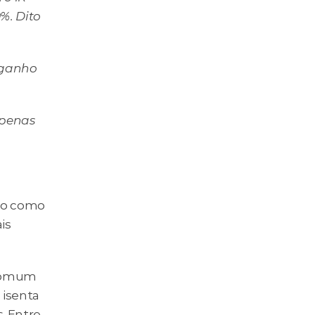
%. Dito 
/ganho 
penas 
do como 
s 
comum 
isenta 
 Entre 