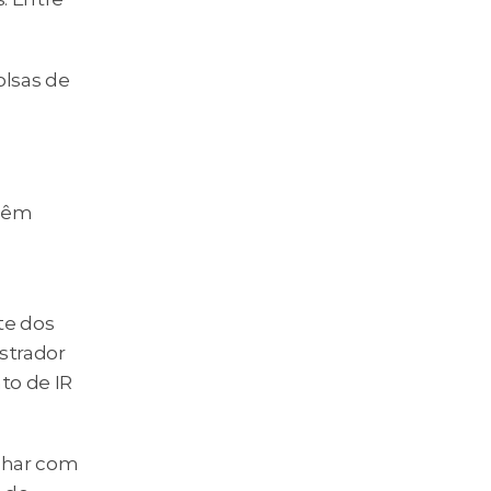
lsas de 
têm 
e dos 
trador 
o de IR 
nhar com 