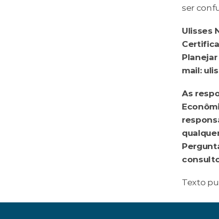
ser conf
Ulisses 
Certific
Planejar
mail: ul
As respo
Econômic
responsa
qualquer
Pergunt
consulto
Texto pu
‹ É melhor rec