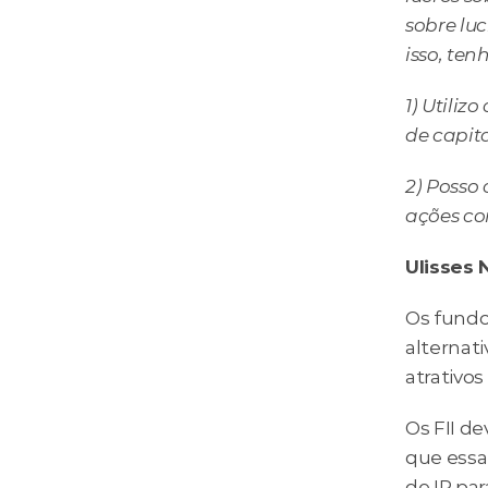
sobre luc
isso, ten
1) Utili
de capita
2) Posso
ações co
Ulisses 
Os fundo
alternati
atrativos
Os FII d
que essa 
de IR par