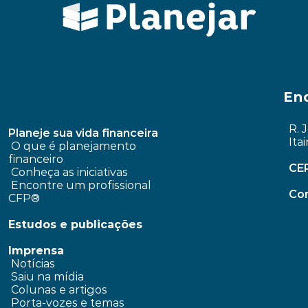
En
R. 
Planeje sua vida financeira
Ita
 O que é planejamento 
financeiro
CE
Conheça as iniciativas
 Encontre um profissional 
Con
CFP®
Estudos e publicações
Imprensa
 Notícias
 Saiu na mídia
 Colunas e artigos 
 Porta-vozes e temas