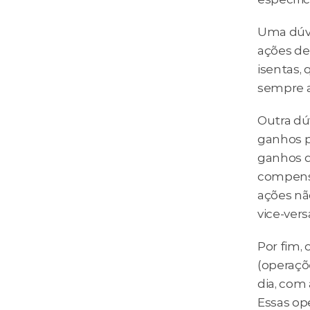
Uma dúvi
ações de 
isentas, 
sempre ap
Outra dú
ganhos p
ganhos de
compensa
ações nã
vice-vers
Por fim,
(operaçõ
dia, com
Essas op