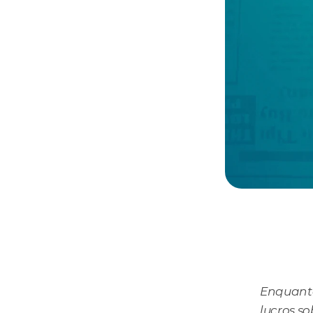
Enquanto
lucros so