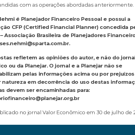
undidas com as operações abordadas anteriormente.
Nehmi é Planejador Financeiro Pessoal e possui a 
ação CFP (Certified Financial Planner) concedida pe
 – Associação Brasileira de Planejadores Financeiro
isses.nehmi@sparta.com.br.
stas refletem as opiniões do autor, e não do jornal
o ou da Planejar. O jornal e a Planejar não se 
bilizam pelas informações acima ou por prejuízos 
 natureza em decorrência do uso destas informaçõ
as devem ser encaminhadas para: 
riofinanceiro@planejar.org.br
blicado no jornal Valor Econômico em 30 de julho de 2
eber dividendos ou JCP?
Como me planejar para compr