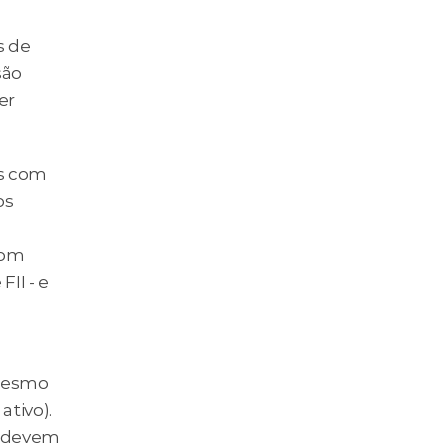
 de 
ão 
r 
s com 
s 
om 
I - e 
mesmo 
ivo). 
 devem 