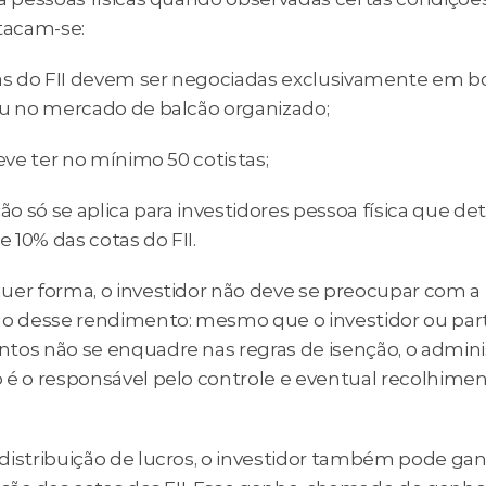
stacam-se:
tas do FII devem ser negociadas exclusivamente em bo
ou no mercado de balcão organizado;
deve ter no mínimo 50 cotistas;
ção só se aplica para investidores pessoa física que de
 10% das cotas do FII.
uer forma, o investidor não deve se preocupar com a 
ão desse rendimento: mesmo que o investidor ou part
tos não se enquadre nas regras de isenção, o adminis
 é o responsável pelo controle e eventual recolhiment
distribuição de lucros, o investidor também pode ga