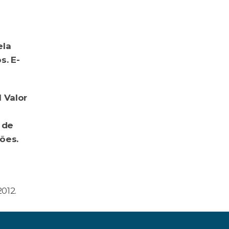
la 
s. E-
 Valor 
de 
es. 
012.
ar uma casa? ›