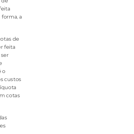
 de 
eita 
forma, a 
otas de 
 feita 
ser 
 
 o 
s custos 
íquota 
m cotas 
as 
es 