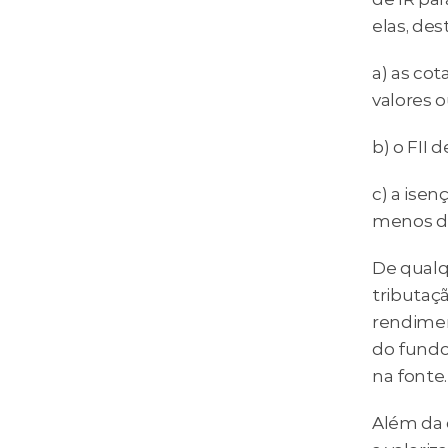
elas, de
a) as co
valores 
b) o FII 
c) a isen
menos de
De qualq
tributaç
rendimen
do fundo
na fonte.
Além da 