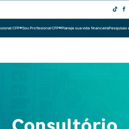
ssional CFP®
Sou Profissional CFP®
Planeje sua vida financeira
Pesquisas 