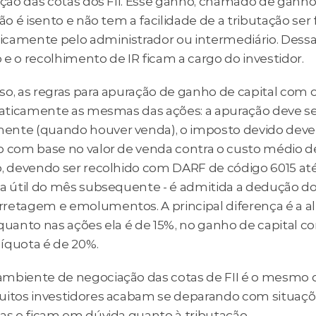
zação das cotas dos FII. Esse ganho, chamado de ganho
não é isento e não tem a facilidade de a tributação ser f
camente pelo administrador ou intermediário. Dessa 
e o recolhimento de IR ficam a cargo do investidor.
so, as regras para apuração de ganho de capital com c
praticamente as mesmas das ações: a apuração deve ser
nte (quando houver venda), o imposto devido deve 
o com base no valor de venda contra o custo médio de
o, devendo ser recolhido com DARF de código 6015 até
ia útil do mês subsequente - é admitida a dedução do
retagem e emolumentos. A principal diferença é a al
quanto nas ações ela é de 15%, no ganho de capital co
alíquota é de 20%.
mbiente de negociação das cotas de FII é o mesmo d
uitos investidores acabam se deparando com situaçõ
cas e ficam em dúvida quanto à tributação.