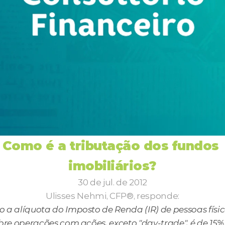
Como é a tributação dos fundos 
imobiliários?
30 de jul. de 2012
Ulisses Nehmi, CFP®, responde:
 a alíquota do Imposto de Renda (IR) de pessoas físic
bre operações com ações, exceto "day-trade", é de 15%, 