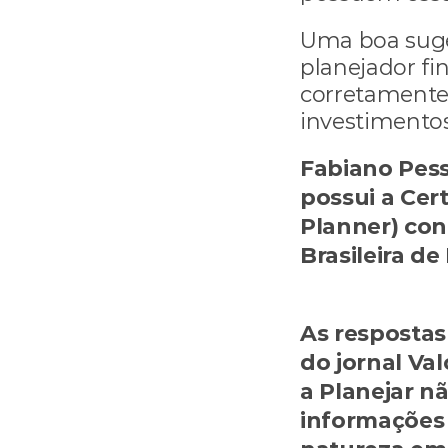
Uma boa suge
planejador fin
corretament
investimentos
Fabiano Pess
possui a Cert
Planner) con
fabiano.pes
As respostas 
do jornal Val
a Planejar n
informações 