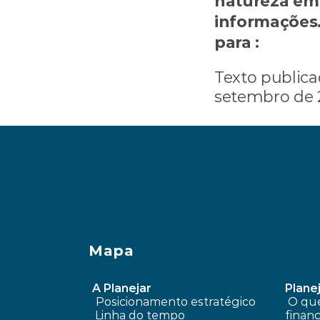
natureza em 
informações
para : 
consul
Texto publica
setembro de 2
‹ É possível planejar as finanças sem
Mapa
A Planejar
Planej
Posicionamento estratégico 
 O que é planejamento 
Linha do tempo
financ