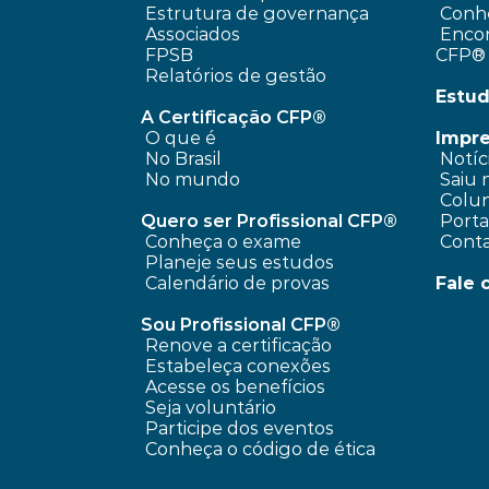
 Estrutura de governança
Conhe
 Associados
 Encontre um profissional 
FPSB
CFP®
Relatórios de gestão
Estud
A Certificação CFP®
O que é
Impr
No Brasil
 Notíc
No mundo
 Saiu 
 Colun
Quero ser Profissional CFP®
 Port
Conheça o exame
 Cont
Planeje seus estudos
Calendário de provas
Fale 
Sou Profissional CFP®
Renove a certificação
Estabeleça conexões
Acesse os benefícios
Seja voluntário
Participe dos eventos
Conheça o código de ética