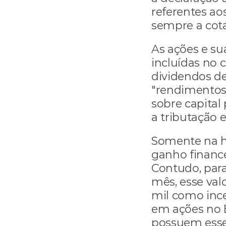
referentes ao
sempre a cot
As ações e su
incluídas no 
dividendos d
"rendimentos i
sobre capital
a tributação e
Somente na h
ganho finance
Contudo, para
mês, esse valo
mil como ince
em ações no B
possuem esse 