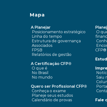
Mapa
A Planejar
Planej
Posicionamento estratégico 
 O que é planejamento 
Linha do tempo
financ
 Estrutura de governança
Conhe
 Associados
 Encontre um profissional 
FPSB
CFP®
Relatórios de gestão
Estud
A Certificação CFP®
O que é
Impr
No Brasil
 Notíc
No mundo
 Saiu 
 Colun
Quero ser Profissional CFP®
 Port
Conheça o exame
 Cont
Planeje seus estudos
Calendário de provas
Fale 