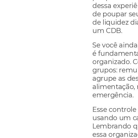
dessa experi
de poupar seu
de liquidez di
um CDB.
Se você ainda
é fundamental
organizado. C
grupos: remune
agrupe as des
alimentação, 
emergência.
Esse control
usando um cad
Lembrando qu
essa organiz