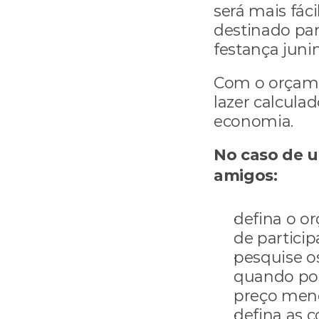
será mais fáci
destinado par
festança junin
Com o orçame
lazer calculad
economia.
No caso de 
amigos:
defina o o
de particip
pesquise os
quando pos
preço meno
defina as 