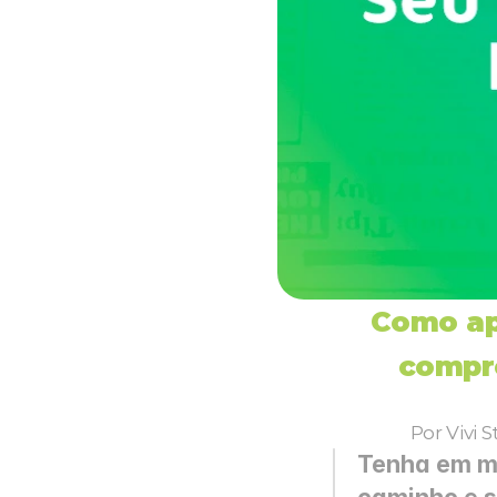
Como apr
compr
Por Vivi 
Tenha em me