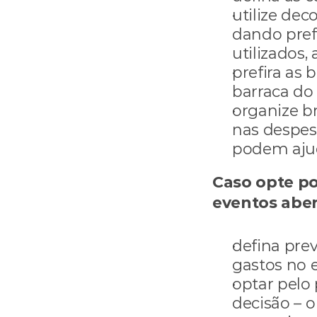
utilize dec
dando prefe
utilizados,
prefira as 
barraca do 
organize br
nas despesa
podem ajud
Caso opte p
eventos abert
defina prev
gastos no e
optar pelo 
decisão – o