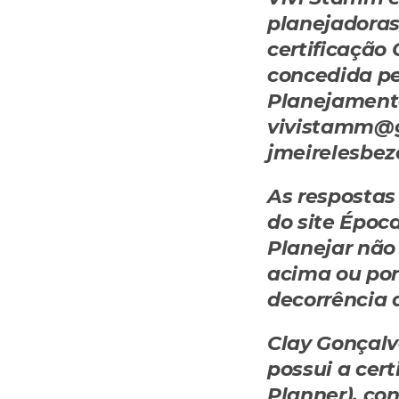
planejadoras
certificação 
concedida pel
Planejamento
vivistamm@g
jmeirelesbe
As respostas 
do site Época
Planejar não
acima ou por
decorrência 
Clay Gonçalve
possui a cert
Planner), con