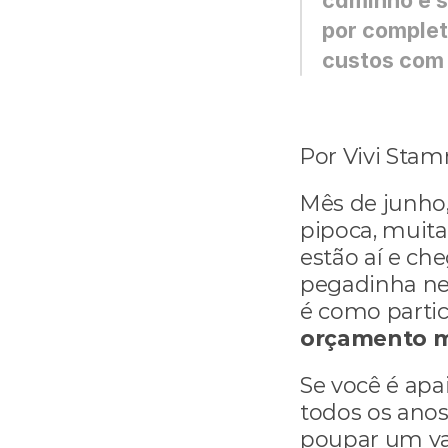
caminho e s
por complet
custos com 
Por Vivi Stam
Mês de junho,
pipoca, muita 
estão aí e ch
pegadinha nes
orçamento 
Se você é apa
todos os anos
poupar um va