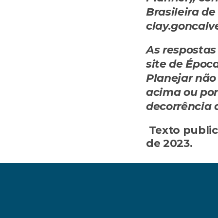
Brasileira de
clay.goncalv
As respostas 
site de Época
Planejar não
acima ou por
decorrência 
Texto public
de 2023.
‹ Seguro automotivo: faz sentido se custa qu