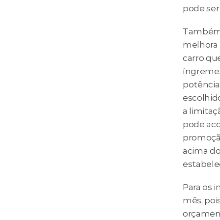
pode ser 
Também c
melhora 
carro que
íngremes
potência 
escolhid
a limita
pode aco
promoção 
acima do 
estabele
Para os i
mês, pois
orçamento