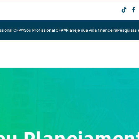
ssional CFP®
Sou Profissional CFP®
Planeje sua vida financeira
Pesquisas 