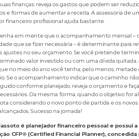
suas finanças: reveja os gastos que podem ser reduzid
os e formas de aumentar a receita. A assessoria de um
r financeiro profissional ajuda bastante.
 tenha em mente que o acompanhamento mensal – o
dade que se fizer necessária – é determinante para rev
s ajustes no seu orçamento. Se você pretende termina
rminado valor investido ou com uma dívida quitada, é
que no meio do ano você tenha, pelo menos, metade d
io. Se o acompanhamento indicar que o caminho não 
guido conforme planejado, reveja o orçamento e faça 
necessários. Da mesma forma, quando o objetivo for al
rota considerando o novo ponto de partida e os novos 
alcançados. Sucesso na jornada!
ssoto é planejador financeiro pessoal e possui a 
ação CFP® (Certified Financial Planner), concedida 