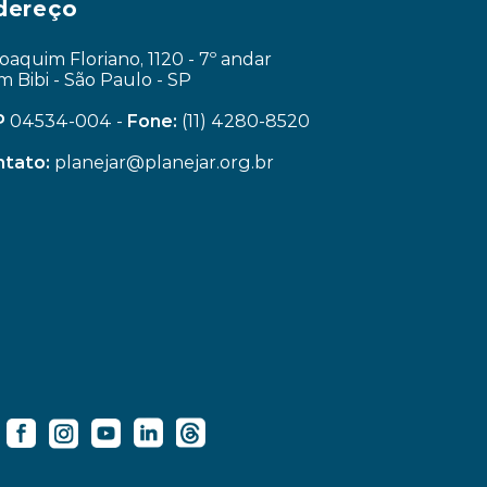
dereço
Joaquim Floriano, 1120 - 7º andar
im Bibi - São Paulo - SP
P
 04534-004 - 
Fone:
 (11) 4280-8520
tato:
 planejar@planejar.org.br