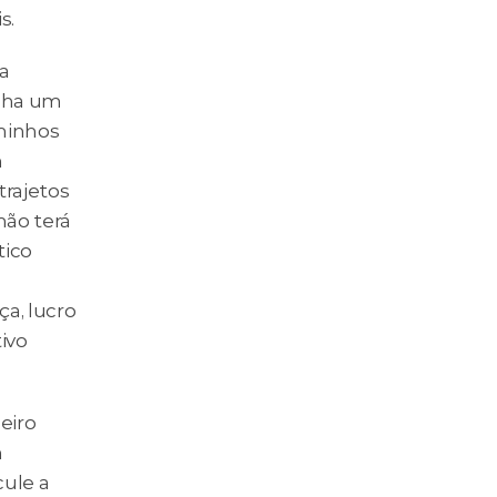
s.
 
nha um 
minhos 
 
rajetos 
ão terá 
ico 
a, lucro 
ivo 
eiro 
 
ule a 