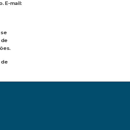
Planejar - Associação Brasileira de Planejamento Financeiro. E-mail: 
se 
de 
ões.
de 
 MEI: como escolher? ›