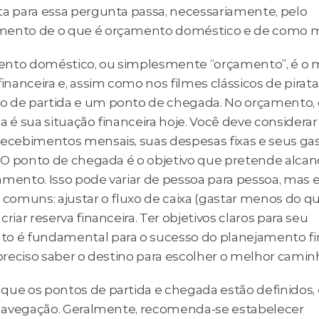
ta para essa pergunta passa, necessariamente, pelo 
ento de o que é orçamento doméstico e de como m
nto doméstico, ou simplesmente “orçamento”, é o m
financeira e, assim como nos filmes clássicos de pirata
 de partida e um ponto de chegada. No orçamento, 
a é sua situação financeira hoje. Você deve considerar
recebimentos mensais, suas despesas fixas e seus gas
s. O ponto de chegada é o objetivo que pretende alcan
amento. Isso pode variar de pessoa para pessoa, mas e
 comuns: ajustar o fluxo de caixa (gastar menos do qu
criar reserva financeira. Ter objetivos claros para seu 
o é fundamental para o sucesso do planejamento fin
 preciso saber o destino para escolher o melhor camin
que os pontos de partida e chegada estão definidos, é
a navegação. Geralmente, recomenda-se estabelecer 