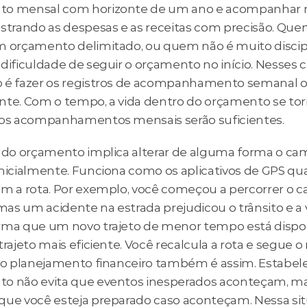
o mensal com horizonte de um ano e acompanhar m
istrando as despesas e as receitas com precisão. Que
m orçamento delimitado, ou quem não é muito discipl
dificuldade de seguir o orçamento no início. Nesses ca
 é fazer os registros de acompanhamento semanal o
nte. Com o tempo, a vida dentro do orçamento se tor
 os acompanhamentos mensais serão suficientes.
o do orçamento implica alterar de alguma forma o ca
inicialmente. Funciona como os aplicativos de GPS qu
am a rota. Por exemplo, você começou a percorrer o c
 mas um acidente na estrada prejudicou o trânsito e a 
rma que um novo trajeto de menor tempo está disponí
trajeto mais eficiente. Você recalcula a rota e segue o 
 No planejamento financeiro também é assim. Estabele
o não evita que eventos inesperados aconteçam, ma
que você esteja preparado caso aconteçam. Nessa situ