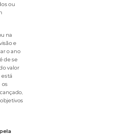
os ou 
 
u na 
isão e 
r o ano 
 de se 
o valor 
está 
os 
cançado, 
objetivos 
pela 