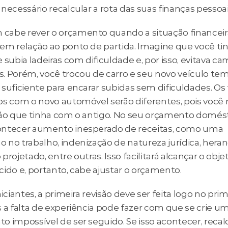
necessário recalcular a rota das suas finanças pessoai
abe rever o orçamento quando a situação financeira
em relação ao ponto de partida. Imagine que você ti
 subia ladeiras com dificuldade e, por isso, evitava ca
. Porém, você trocou de carro e seu novo veículo tem
suficiente para encarar subidas sem dificuldades. Os t
os com o novo automóvel serão diferentes, pois você n
ção que tinha com o antigo. No seu orçamento domést
ntecer aumento inesperado de receitas, como uma 
no trabalho, indenização de natureza jurídica, heranç
projetado, entre outras. Isso facilitará alcançar o objet
cido e, portanto, cabe ajustar o orçamento.
niciantes, a primeira revisão deve ser feita logo no prim
 a falta de experiência pode fazer com que se crie um
 impossível de ser seguido. Se isso acontecer, recalc