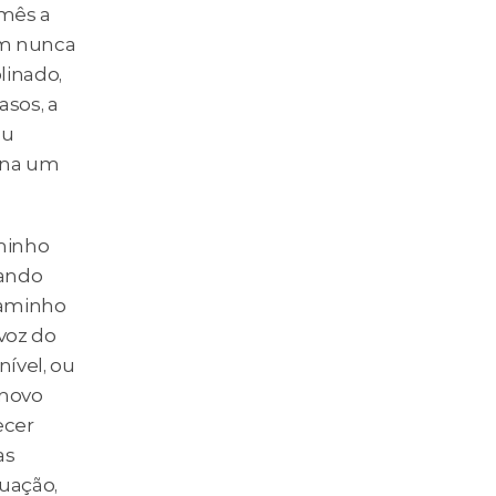
ês a 
m nunca 
inado, 
sos, a 
u 
na um 
minho 
ando 
aminho 
voz do 
vel, ou 
novo 
cer 
s 
ação, 