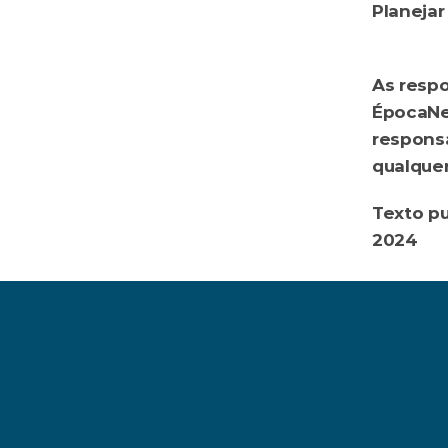
renan.m
As respo
ÉpocaNeg
responsa
qualquer
Texto pu
2024
‹ Qual a melhor forma 