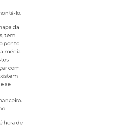
ontá-lo.
apa da 
s, tem 
o ponto 
 a média 
tos 
çar com 
xistem 
e se 
anceiro. 
ho.
 hora de 