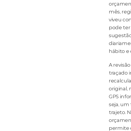
orçament
mês, reg
viveu co
pode ter 
sugestão
diariame
hábito e
A revisã
traçado 
recalcul
original,
GPS info
seja, um 
trajeto.
orçament
permite 