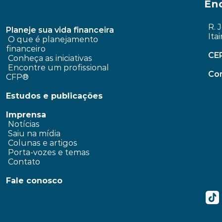
En
R. 
Planeje sua vida financeira
Ita
 O que é planejamento 
financeiro
CE
Conheça as iniciativas
 Encontre um profissional 
Con
CFP®
Estudos e publicações
Imprensa
 Notícias
 Saiu na mídia
 Colunas e artigos 
 Porta-vozes e temas
 Contato
Fale conosco