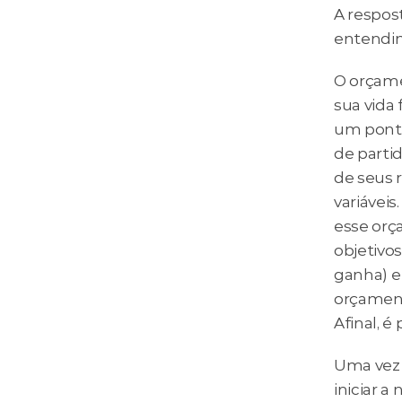
A respos
entendim
O orçame
sua vida 
um ponto
de partid
de seus 
variávei
esse orç
objetivos
ganha) e 
orçament
Afinal, é
Uma vez 
iniciar 