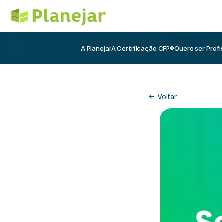
A Planejar
A Certificação CFP®
Quero ser Profi
<- Voltar