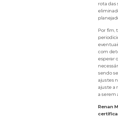
rota das 
eliminad
planejado
Por fim,
periodici
eventuai
com dete
esperar 
necessár
sendo se
ajustes 
ajuste a 
a serem 
Renan Ma
certific