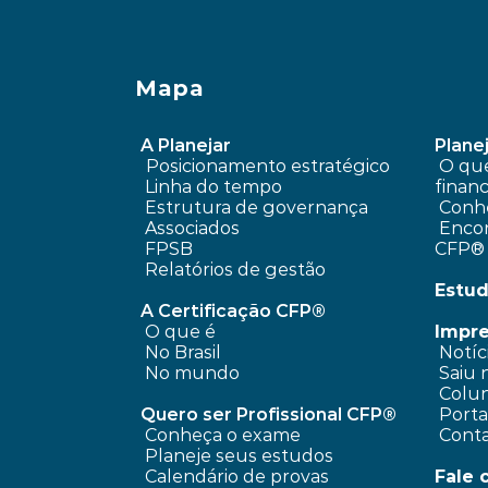
Mapa
A Planejar
Planej
Posicionamento estratégico 
 O que é planejamento 
Linha do tempo
financ
 Estrutura de governança
Conhe
 Associados
 Encontre um profissional 
FPSB
CFP®
Relatórios de gestão
Estud
A Certificação CFP®
O que é
Impr
No Brasil
 Notíc
No mundo
 Saiu 
 Colun
Quero ser Profissional CFP®
 Port
Conheça o exame
 Cont
Planeje seus estudos
Calendário de provas
Fale 