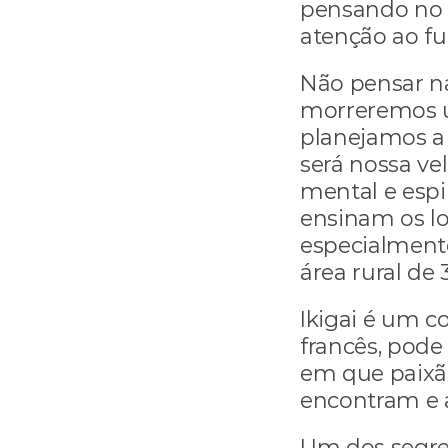
pensando no 
atenção ao fu
Não pensar na
morreremos u
planejamos a
será nossa ve
mental e espi
ensinam os lo
especialment
área rural de
Ikigai é um c
francês, pode
em que paixão
encontram e a
Um dos segre