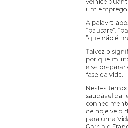
velhice quanto
um emprego o
A palavra apo
“pausare”, “pa
“que não é mai
Talvez o signi
por que muito
e se preparar
fase da vida.
Nestes tempo
saudável da le
conhecimentos
de hoje veio d
para uma Vida 
García e Franc