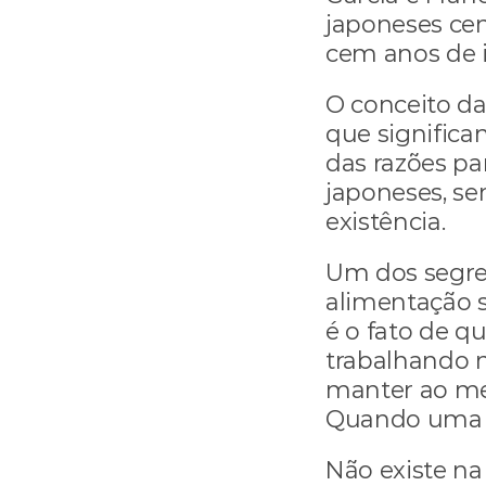
japoneses cen
cem anos de id
O conceito da
que significam
das razões pa
japoneses, s
existência.
Um dos segred
alimentação sa
é o fato de q
trabalhando 
manter ao men
Quando uma d
Não existe na