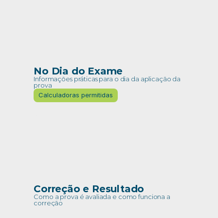
No Dia do Exame
Informações práticas para o dia da aplicação da 
prova
Calculadoras permitidas
Calculadoras permitidas
Guia de orientação 
ao candidato
Correção e Resultado
Como a prova é avaliada e como funciona a 
correção
Critérios de correção 
e arredondamento